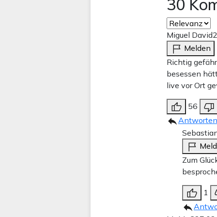
30 Ko
Miguel David
2
Melden
Richtig gefäh
besessen hät
live vor Ort g
56
Antworte
Sebastia
Mel
Zum Glück
besproche
1
Antwo