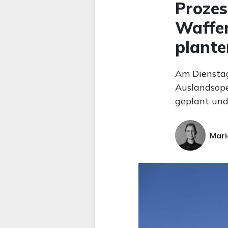
Prozes
Waffen
plante
Am Dienstag
Auslandsope
geplant und
Mari