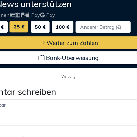
News unterstützen
onen:
Pay
Pay
25 €
 €
50 €
100 €
Weiter zum Zahlen
Bank-Überweisung
Werbung
tar schreiben