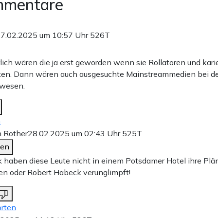
mmentare
7.02.2025 um 10:57 Uhr
526T
rlich wären die ja erst geworden wenn sie Rollatoren und kar
ten. Dann wären auch ausgesuchte Mainstreammedien bei de
ewesen.
n
n Rother
28.02.2025 um 02:43 Uhr
525T
den
 haben diese Leute nicht in einem Potsdamer Hotel ihre Plä
n oder Robert Habeck verunglimpft!
rten