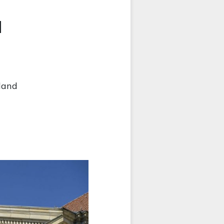
d
land