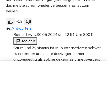
das meiste schon wieder vergessen? Es ist zum
heulen.
-13
Antworten
Rainer Irrwitz
30.05.2024 um 22:51 Uhr
800T
Melden
Satire und Zynismus ist in in Internetforen schwer
zu erkennen und sollte deswegen immer
unzweideutig als solche gekennzeichnet werden.
Dieser Artikel ist kostenlos für alle –
2
dank
Freunden von Apollo News »
Antworten
Pauker Ollie
30.05.2024 um 23:53 Uhr
800T
Melden
Das ist KEINE Ironie, alles so gemeint.
EINDEUTIG erkennbar an den zahllosen