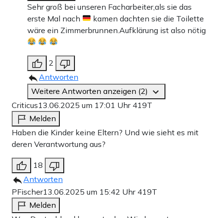
Sehr groß bei unseren Facharbeiter,als sie das
erste Mal nach
kamen dachten sie die Toilette
wäre ein Zimmerbrunnen.Aufklärung ist also nötig
2
Antworten
Weitere Antworten anzeigen (2)
Criticus
13.06.2025 um 17:01 Uhr
419T
Melden
Haben die Kinder keine Eltern? Und wie sieht es mit
deren Verantwortung aus?
18
Antworten
PFischer
13.06.2025 um 15:42 Uhr
419T
Melden