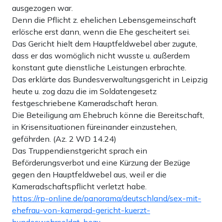
ausgezogen war.
Denn die Pflicht z. ehelichen Lebensgemeinschaft
erlösche erst dann, wenn die Ehe gescheitert sei.
Das Gericht hielt dem Hauptfeldwebel aber zugute,
dass er das womöglich nicht wusste u. außerdem
konstant gute dienstliche Leistungen erbrachte.
Das erklärte das Bundesverwaltungsgericht in Leipzig
heute u. zog dazu die im Soldatengesetz
festgeschriebene Kameradschaft heran.
Die Beteiligung am Ehebruch könne die Bereitschaft,
in Krisensituationen füreinander einzustehen,
gefährden. (Az. 2 WD 14.24)
Das Truppendienstgericht sprach ein
Beförderungsverbot und eine Kürzung der Bezüge
gegen den Hauptfeldwebel aus, weil er die
Kameradschaftspflicht verletzt habe.
https://rp-online.de/panorama/deutschland/sex-mit-
ehefrau-von-kamerad-gericht-kuerzt-
bundeswehrsoldat-bezu