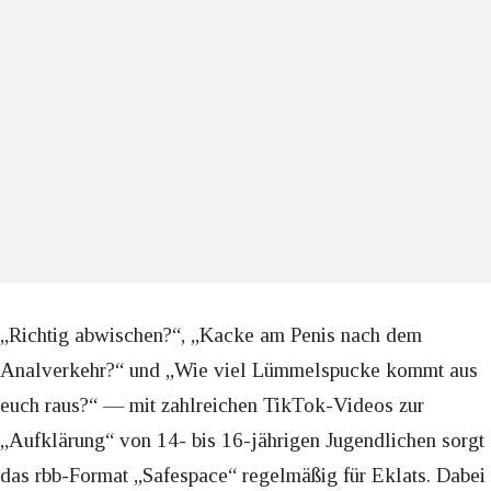
„Richtig abwischen?“, „Kacke am Penis nach dem
Analverkehr?“ und „Wie viel Lümmelspucke kommt aus
euch raus?“ — mit zahlreichen TikTok-Videos zur
„Aufklärung“ von 14- bis 16-jährigen Jugendlichen sorgt
das rbb-Format „Safespace“ regelmäßig für Eklats. Dabei