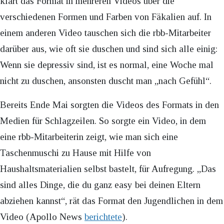
klärt das Format in mehreren Videos über die
verschiedenen Formen und Farben von Fäkalien auf. In
einem anderen Video tauschen sich die rbb-Mitarbeiter
darüber aus, wie oft sie duschen und sind sich alle einig:
Wenn sie depressiv sind, ist es normal, eine Woche mal
nicht zu duschen, ansonsten duscht man „nach Gefühl“.
Bereits Ende Mai sorgten die Videos des Formats in den
Medien für Schlagzeilen. So sorgte ein Video, in dem
eine rbb-Mitarbeiterin zeigt, wie man sich eine
Taschenmuschi zu Hause mit Hilfe von
Haushaltsmaterialien selbst bastelt, für Aufregung. „Das
sind alles Dinge, die du ganz easy bei deinen Eltern
abziehen kannst“, rät das Format den Jugendlichen in dem
Video (Apollo News
berichtete
).