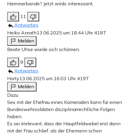
Hammerbande? Jetzt wirds interessant.
11
Antworten
Heiko Anrath
13.06.2025 um 18:44 Uhr
418T
Melden
Beate Uhse würde sich schämen.
9
Antworten
Horty
13.06.2025 um 16:03 Uhr
419T
Melden
Dazu
Sex mit der Ehefrau eines Kameraden kann für einen
Bundeswehrsoldaten disziplinarrechtliche Folgen
haben.
Es sei irrelevant, dass der Hauptfeldwebel erst dann
mit der Frau schlief, als der Ehemann schon