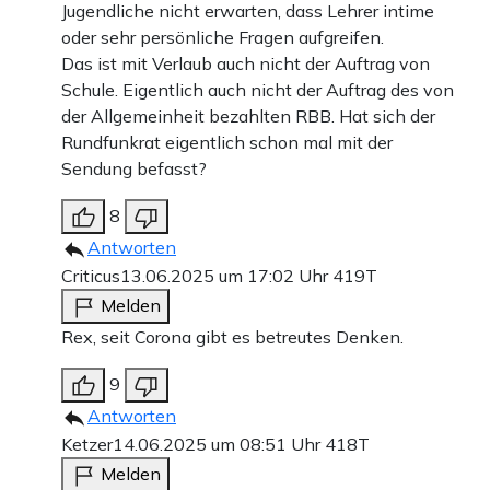
Jugendliche nicht erwarten, dass Lehrer intime
oder sehr persönliche Fragen aufgreifen.
Das ist mit Verlaub auch nicht der Auftrag von
Schule. Eigentlich auch nicht der Auftrag des von
der Allgemeinheit bezahlten RBB. Hat sich der
Rundfunkrat eigentlich schon mal mit der
Sendung befasst?
8
Antworten
Criticus
13.06.2025 um 17:02 Uhr
419T
Melden
Rex, seit Corona gibt es betreutes Denken.
9
Antworten
Ketzer
14.06.2025 um 08:51 Uhr
418T
Melden