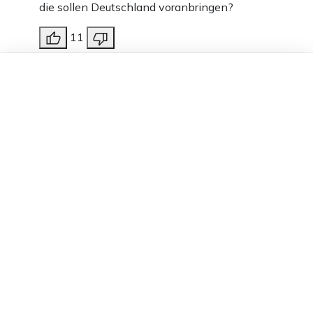
die sollen Deutschland voranbringen?
11
Antworten
Dieser Artikel ist kostenlos für alle –
Nick's da
13.06.2025 um 18:56 Uhr
418T
dank
Freunden von Apollo News »
Melden
„Mathe, Physik, Chemie oder Bioligie“
Die Abschnitte im Gebetsbuch kannte ich
noch gar nicht. Welche Religion ist das?
„Und die sollen Deutschland voranbringen?“
Vorwärts, wir müssen zurück – ins Mittelalter!
2
Antworten
Realist
13.06.2025 um 16:43 Uhr
419T
Melden