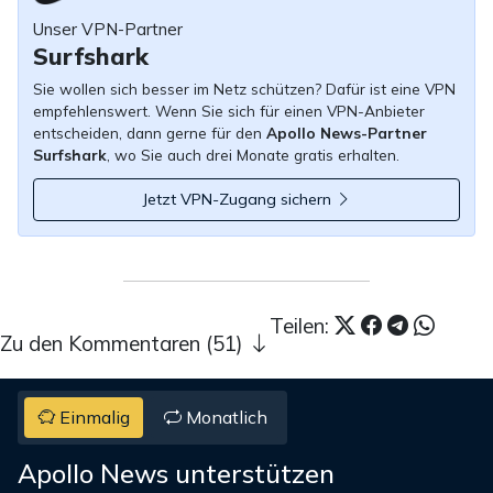
Unser VPN-Partner
Surfshark
Sie wollen sich besser im Netz schützen? Dafür ist eine VPN
empfehlenswert. Wenn Sie sich für einen VPN-Anbieter
entscheiden, dann gerne für den
Apollo News-Partner
Surfshark
, wo Sie auch drei Monate gratis erhalten.
Jetzt VPN-Zugang sichern
Teilen:
Zu den Kommentaren (51)
Einmalig
Monatlich
Apollo News unterstützen