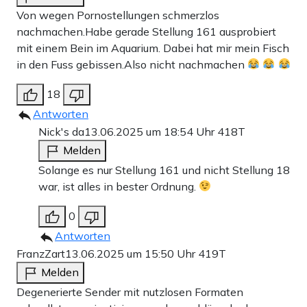
Von wegen Pornostellungen schmerzlos
nachmachen.Habe gerade Stellung 161 ausprobiert
mit einem Bein im Aquarium. Dabei hat mir mein Fisch
in den Fuss gebissen.Also nicht nachmachen
18
Antworten
Nick's da
13.06.2025 um 18:54 Uhr
418T
Melden
Solange es nur Stellung 161 und nicht Stellung 18
war, ist alles in bester Ordnung.
0
Antworten
FranzZart
13.06.2025 um 15:50 Uhr
419T
Melden
Degenerierte Sender mit nutzlosen Formaten