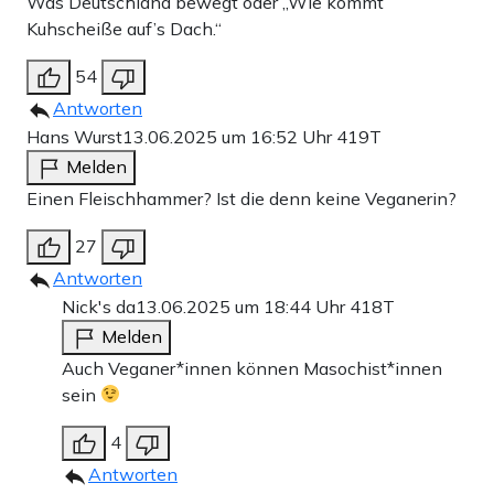
Was Deutschland bewegt oder „Wie kommt
Kuhscheiße auf’s Dach.“
54
Antworten
Hans Wurst
13.06.2025 um 16:52 Uhr
419T
Melden
Einen Fleischhammer? Ist die denn keine Veganerin?
27
Antworten
Nick's da
13.06.2025 um 18:44 Uhr
418T
Melden
Auch Veganer*innen können Masochist*innen
sein
4
Antworten