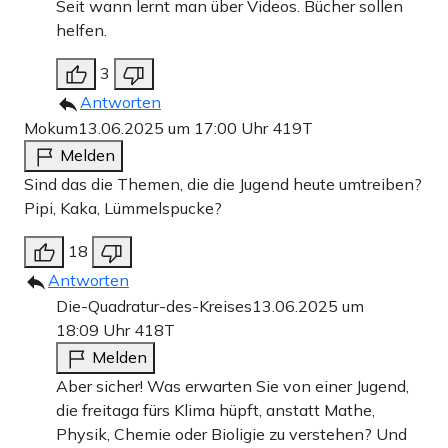
Seit wann lernt man über Videos. Bücher sollen
helfen.
3
Antworten
Mokum
13.06.2025 um 17:00 Uhr
419T
Melden
Sind das die Themen, die die Jugend heute umtreiben?
Pipi, Kaka, Lümmelspucke?
18
Antworten
Die-Quadratur-des-Kreises
13.06.2025 um
18:09 Uhr
418T
Melden
Aber sicher! Was erwarten Sie von einer Jugend,
die freitaga fürs Klima hüpft, anstatt Mathe,
Physik, Chemie oder Bioligie zu verstehen? Und