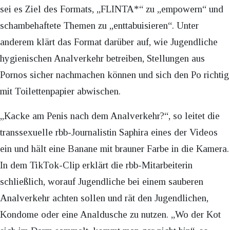
sei es Ziel des Formats, „FLINTA*“ zu „empowern“ und
schambehaftete Themen zu „enttabuisieren“. Unter
anderem klärt das Format darüber auf, wie Jugendliche
hygienischen Analverkehr betreiben, Stellungen aus
Pornos sicher nachmachen können und sich den Po richtig
mit Toilettenpapier abwischen.
„Kacke am Penis nach dem Analverkehr?“, so leitet die
transsexuelle rbb-Journalistin Saphira eines der Videos
ein und hält eine Banane mit brauner Farbe in die Kamera.
In dem TikTok-Clip erklärt die rbb-Mitarbeiterin
schließlich, worauf Jugendliche bei einem sauberen
Analverkehr achten sollen und rät den Jugendlichen,
Kondome oder eine Analdusche zu nutzen. „Wo der Kot