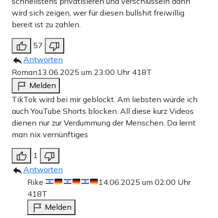
schnellstens privatisieren und verschlüsseln dann
wird sich zeigen, wer für diesen bullshit freiwillig
bereit ist zu zahlen.
57
Antworten
Roman
13.06.2025 um 23:00 Uhr
418T
Melden
TikTok wird bei mir geblockt. Am liebsten würde ich
auch YouTube Shorts blocken. All diese kurz Videos
dienen nur zur Verdummung der Menschen. Da lernt
man nix vernünftiges
1
Antworten
Rike
14.06.2025 um 02:00 Uhr
418T
Melden