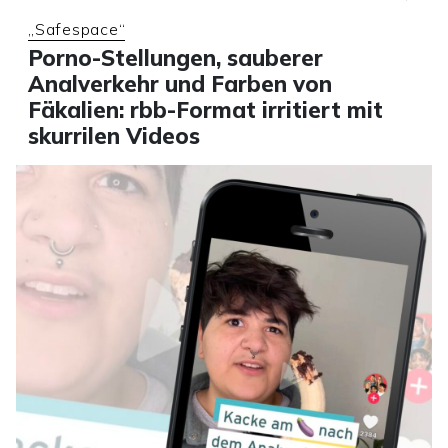
„Safespace“
Porno-Stellungen, sauberer
Analverkehr und Farben von
Fäkalien: rbb-Format irritiert mit
skurrilen Videos