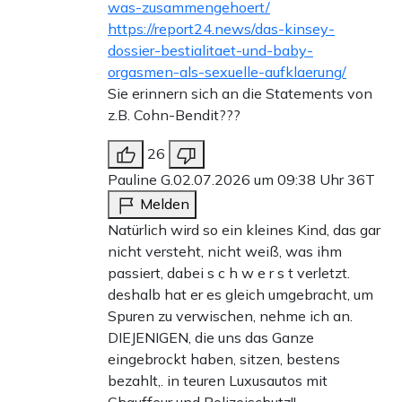
was-zusammengehoert/
https://report24.news/das-kinsey-
dossier-bestialitaet-und-baby-
orgasmen-als-sexuelle-aufklaerung/
Sie erinnern sich an die Statements von
z.B. Cohn-Bendit???
26
Pauline G.
02.07.2026 um 09:38 Uhr
36T
Melden
Natürlich wird so ein kleines Kind, das gar
nicht versteht, nicht weiß, was ihm
passiert, dabei s c h w e r s t verletzt.
deshalb hat er es gleich umgebracht, um
Spuren zu verwischen, nehme ich an.
DIEJENIGEN, die uns das Ganze
eingebrockt haben, sitzen, bestens
bezahlt,. in teuren Luxusautos mit
Chauffeur und Polizeischutz!!