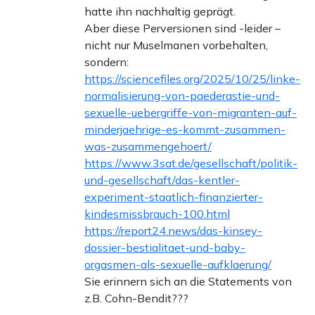
hatte ihn nachhaltig geprägt.
Aber diese Perversionen sind -leider –
nicht nur Muselmanen vorbehalten,
sondern:
https://sciencefiles.org/2025/10/25/linke-
normalisierung-von-paederastie-und-
sexuelle-uebergriffe-von-migranten-auf-
minderjaehrige-es-kommt-zusammen-
was-zusammengehoert/
https://www.3sat.de/gesellschaft/politik-
und-gesellschaft/das-kentler-
experiment-staatlich-finanzierter-
kindesmissbrauch-100.html
https://report24.news/das-kinsey-
dossier-bestialitaet-und-baby-
orgasmen-als-sexuelle-aufklaerung/
Sie erinnern sich an die Statements von
z.B. Cohn-Bendit???