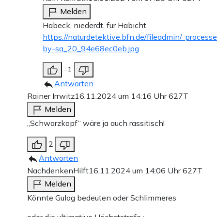
Melden
Habeck, niederdt. für Habicht.
https://naturdetektive.bfn.de/fileadmin/_proce
by-sa_20_94e68ec0eb.jpg
-1
Antworten
Rainer Irrwitz
16.11.2024 um 14:16 Uhr
627T
Melden
„Schwarzkopf“ wäre ja auch rassitisch!
2
Antworten
NachdenkenHilft
16.11.2024 um 14:06 Uhr
627T
Melden
Könnte Gulag bedeuten oder Schlimmeres