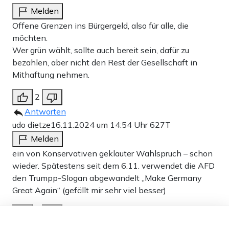
Melden
Offene Grenzen ins Bürgergeld, also für alle, die
möchten.
Wer grün wählt, sollte auch bereit sein, dafür zu
bezahlen, aber nicht den Rest der Gesellschaft in
Mithaftung nehmen.
2
Antworten
udo dietze
16.11.2024 um 14:54 Uhr
627T
Melden
ein von Konservativen geklauter Wahlspruch – schon
wieder. Spätestens seit dem 6.11. verwendet die AFD
den Trumpp-Slogan abgewandelt „Make Germany
Great Again“ (gefällt mir sehr viel besser)
2
Dieser Artikel ist kostenlos für alle –
dank
Freunden von Apollo News »
Antworten