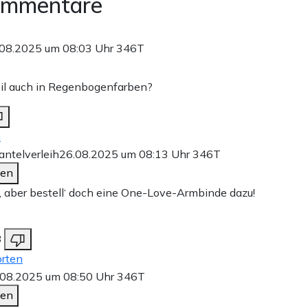
ommentare
.08.2025 um 08:03 Uhr
346T
eil auch in Regenbogenfarben?
n
ntelverleih
26.08.2025 um 08:13 Uhr
346T
den
, aber bestell‘ doch eine One-Love-Armbinde dazu!
8
rten
.08.2025 um 08:50 Uhr
346T
den