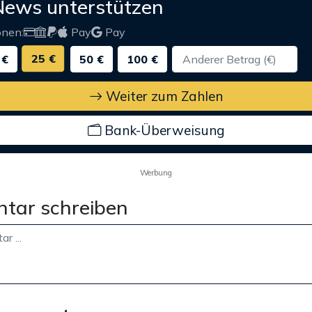
News unterstützen
onen:
Pay
Pay
25 €
 €
50 €
100 €
Weiter zum Zahlen
Bank-Überweisung
Werbung
tar schreiben