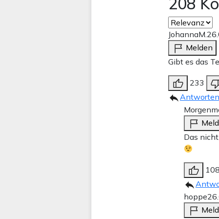
208 K
JohannaM.
26
Melden
Gibt es das T
233
Antworte
Morgenma
Mel
Das nicht
10
Antwo
hoppe
26
Mel