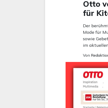
Otto v
für Ki
Der berühmt
Mode für Mu
sowie Gebet
im aktuelle
Von
Redaktio