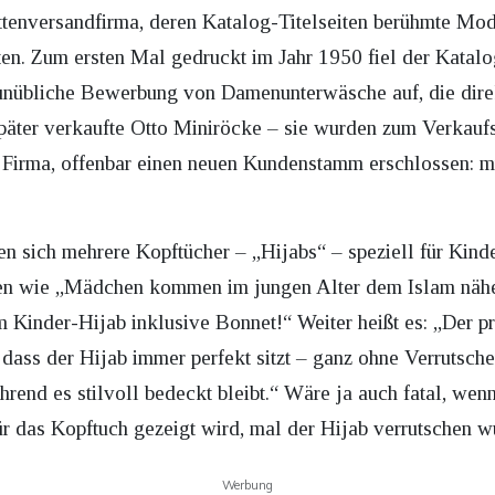
ttenversandfirma, deren Katalog-Titelseiten berühmte Mo
en. Zum ersten Mal gedruckt im Jahr 1950 fiel der Katalo
 unübliche Bewerbung von Damenunterwäsche auf, die dire
päter verkaufte Otto Miniröcke – sie wurden zum Verkaufss
Firma, offenbar einen neuen Kundenstamm erschlossen: mu
n sich mehrere Kopftücher – „Hijabs“ – speziell für Kinde
sen wie „Mädchen kommen im jungen Alter dem Islam nähe
 Kinder-Hijab inklusive Bonnet!“ Weiter heißt es: „Der pr
, dass der Hijab immer perfekt sitzt – ganz ohne Verrutsch
ährend es stilvoll bedeckt bleibt.“ Wäre ja auch fatal, w
ür das Kopftuch gezeigt wird, mal der Hijab verrutschen w
Werbung