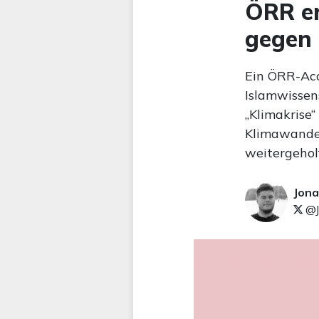
ÖRR er
gegen
Ein ÖRR-Acco
Islamwissen
„Klimakrise“
Klimawandel 
weitergehol
Jona
@J