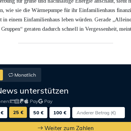
rbung für grüne und nachhaltige Energie anschaut, sieht m
, wie sie die Wärmepumpe für ihr Einfamilienhaus finanzie
ht in einem Einfamilienhaus leben würden. Gerade „Allei
Gruppen“ geraten dadurch schnell in Vergessenheit, meint
Monatlich
News unterstützen
onen:
Pay
Pay
25 €
 €
50 €
100 €
Weiter zum Zahlen