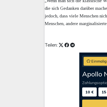
„Wenn man sich die klassische We
die sich Gedanken darüber machen
jedoch, dass viele Menschen nic
Menschen, andere marginalisierte 
Teilen:
Einmalig
Apollo 
Zahlungsopti
10 €
15