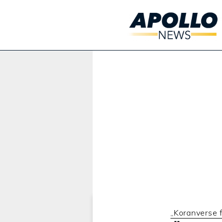
Werbung:
„Koranverse 