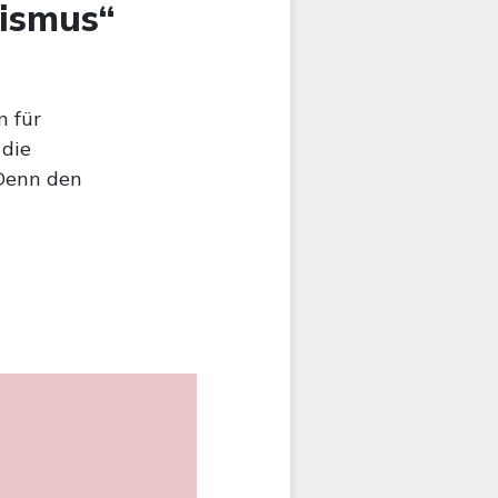
vismus“
n für
 die
 Denn den