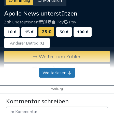
Einmalig
Monatlich
Apollo News unterstützen
Zahlungsoptionen:
Pay
Pay
25 €
10 €
15 €
50 €
100 €
Weiter zum Zahlen
Bank-Überweisung
Weiterlesen
Werbung
Kommentar schreiben