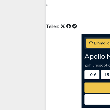
cm
Teilen:
Einmalig
Apollo 
Zahlungsopti
10 €
15