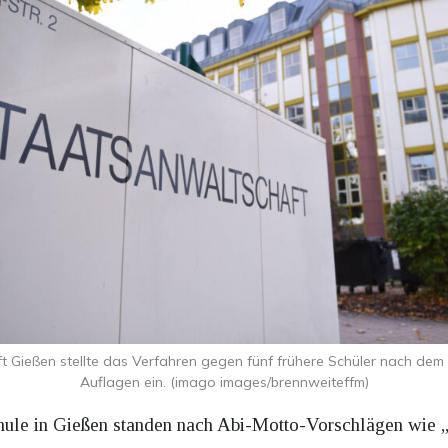
t Gießen stellte das Verfahren gegen fünf frühere Schüler nach dem
Auflagen ein. (imago images/brennweiteffm)
schule in Gießen standen nach Abi-Motto-Vorschlägen wi