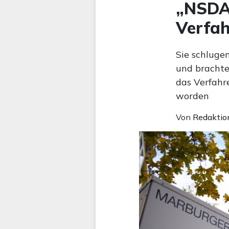
„NSDAB
Verfah
Sie schluge
und brachte
das Verfahr
worden
Von
Redaktio