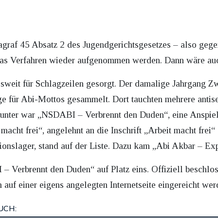
ragraf 45 Absatz 2 des Jugendgerichtsgesetzes – also gege
 das Verfahren wieder aufgenommen werden. Dann wäre au
sweit für Schlagzeilen gesorgt. Der damalige Jahrgang Zw
 für Abi-Mottos gesammelt. Dort tauchten mehrere antisem
arunter war „NSDABI – Verbrennt den Duden“, eine Anspi
cht frei“, angelehnt an die Inschrift „Arbeit macht frei“
tionslager, stand auf der Liste. Dazu kam „Abi Akbar – Ex
Verbrennt den Duden“ auf Platz eins. Offiziell beschlos
auf einer eigens angelegten Internetseite eingereicht wer
UCH: