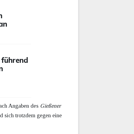
n
 an
 führend
n
 Nach Angaben des
Gießener
ed sich trotzdem gegen eine