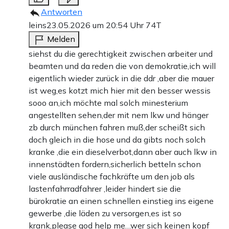
Antworten
leins
23.05.2026 um 20:54 Uhr
74T
Melden
siehst du die gerechtigkeit zwischen arbeiter und
beamten und da reden die von demokratie,ich will
eigentlich wieder zurück in die ddr ,aber die mauer
ist weg,es kotzt mich hier mit den besser wessis
sooo an,ich möchte mal solch minesterium
angestellten sehen,der mit nem lkw und hänger
zb durch münchen fahren muß,der scheißt sich
doch gleich in die hose und da gibts noch solch
kranke ,die ein dieselverbot,dann aber auch lkw in
innenstädten fordern,sicherlich betteln schon
viele ausländische fachkräfte um den job als
lastenfahrradfahrer ,leider hindert sie die
bürokratie an einen schnellen einstieg ins eigene
gewerbe ,die läden zu versorgen,es ist so
krank,please god help me…wer sich keinen kopf