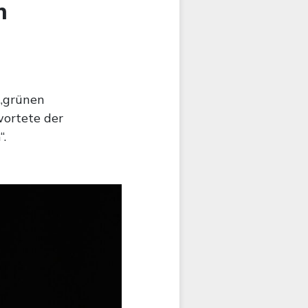
n
 „grünen
wortete der
“.