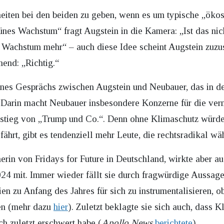
eiten bei den beiden zu geben, wenn es um typische „ökos
nes Wachstum“ fragt Augstein in die Kamera: „Ist das nic
n Wachstum mehr“ – auch diese Idee scheint Augstein zuzu
end: „Richtig.“
nes Gesprächs zwischen Augstein und Neubauer, das in 
t. Darin macht Neubauer insbesondere Konzerne für die ver
fstieg von „Trump und Co.“. Denn ohne Klimaschutz würde
ährt, gibt es tendenziell mehr Leute, die rechtsradikal wä
herin von Fridays for Future in Deutschland, wirkte aber 
24 mit. Immer wieder fällt sie durch fragwürdige Aussagen
n zu Anfang des Jahres für sich zu instrumentalisieren, ob
en (mehr dazu
hier
). Zuletzt beklagte sie sich auch, dass 
ch zuletzt erschwert habe (
Apollo News
berichtete
).