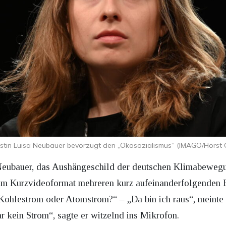
vistin Luisa Neubauer bevorzugt den „Ökosozialismus“ (IMAGO/Horst 
a Neubauer, das Aushängeschild der deutschen Klimabewe
inem Kurzvideoformat mehreren kurz aufeinanderfolgenden
Kohlestrom oder Atomstrom?“ – „Da bin ich raus“, meint
ar kein Strom“, sagte er witzelnd ins Mikrofon.