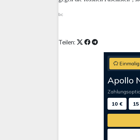
bc
Teilen:
Einmalig
Apollo 
Zahlungsopti
10 €
15