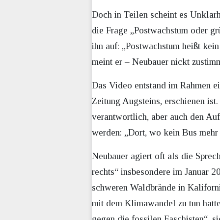
Doch in Teilen scheint es Unklarh
die Frage „Postwachstum oder grü
ihn auf: „Postwachstum heißt kei
meint er – Neubauer nickt zustimm
Das Video entstand im Rahmen ei
Zeitung Augsteins, erschienen is
verantwortlich, aber auch den Au
werden: „Dort, wo kein Bus mehr f
Neubauer agiert oft als die Sprec
rechts“ insbesondere im Januar 20
schweren Waldbrände in Kalifornie
mit dem Klimawandel zu tun hatt
gegen die fossilen Faschisten“, si