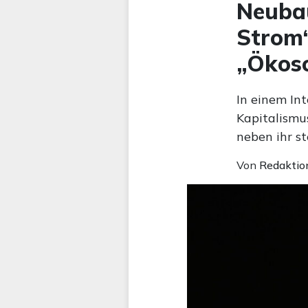
Neubau
Strom“
„Ökoso
In einem In
Kapitalismu
neben ihr s
Von
Redaktio