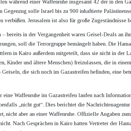
len während einer Waffenruhe insgesamt 42 der in den Ga
Gegenzug solle Israel bis zu 900 inhaftierte Palästinens
n verbüßen. Jerusalem ist also für große Zugeständnisse be
h – bereits in der Vergangenheit waren Geisel-Deals an ih
erungen, soll die Terrorgruppe bemängelt haben. Die Ham
tlern in Kairo außerdem mitgeteilt, dass sie nicht in der L
en, Kinder und ältere Menschen) freizulassen, die in eine
Geiseln, die sich noch im Gazastreifen befinden, eine bet
r eine Waffenruhe im Gazastreifen laufen nach Informati
benfalls „nicht gut“. Dies berichtet die Nachrichtenagentu
rt, nicht aber an einer Waffenruhe. Offizielle Angaben zu
 nicht. Nach Gesprächen in Kairo hatten Vertreter der Ham