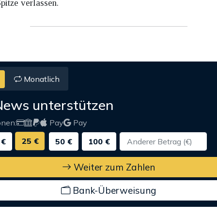
pitze verlassen.
Monatlich
News unterstützen
onen:
Pay
Pay
25 €
 €
50 €
100 €
Weiter zum Zahlen
Bank-Überweisung