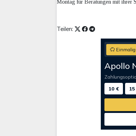
Montag für Beratungen mit ihrer S
Teilen:
Einmalig
Apollo 
Zahlungsopti
10 €
15