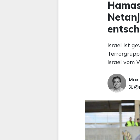
Hamas 
Netanj
entsch
Israel ist g
Terrorgrupp
Israel vom W
Max
@m