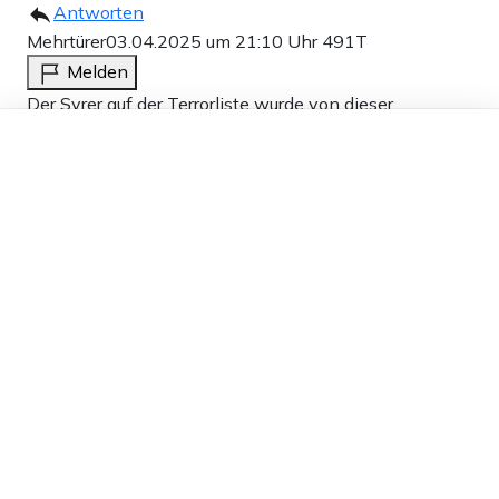
Antworten
Mehrtürer
03.04.2025 um 21:10 Uhr
491T
Melden
Der Syrer auf der Terrorliste wurde von dieser
Dieser Artikel ist kostenlos für alle –
runtergenommen das er in die EU einreisen konnte…
dank
Freunden von Apollo News »
2
Antworten
Theo
03.04.2025 um 18:19 Uhr
491T
Melden
Ein schlechter Tag für das Völkerstrafrecht, meint
Annalena? Und wie war das vor kurzem noch wo
anders? „Bei der neunten EU-Syrien-Konferenz sagte
Deutschland 300 Millionen Euro Hilfe zu und die EU
2,5 Milliarden Euro. Damit der neue syrische Minister
anreisen konnte, musste er von der Terrorliste
genommen werden.“ (Quelle: apollo-news.net)