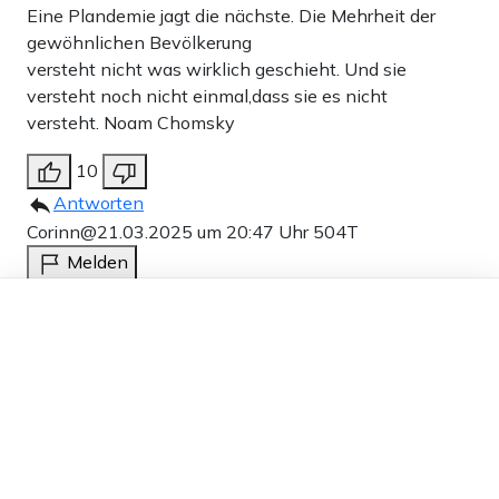
Eine Plandemie jagt die nächste. Die Mehrheit der
gewöhnlichen Bevölkerung
versteht nicht was wirklich geschieht. Und sie
versteht noch nicht einmal,dass sie es nicht
versteht. Noam Chomsky
10
Antworten
Corinn@
21.03.2025 um 20:47 Uhr
504T
Melden
Es liegt sicher auch an den Nieten in Nadelstreifen.
Dieser Artikel ist kostenlos für alle –
dank
Freunden von Apollo News »
1
Antworten
Schwarztee 125g
21.03.2025 um 21:37 Uhr
504T
Melden
Nur zwei Insolvenzen…. Das dauert alles viel zu lange
bis das Land hier endlich pleite ist. Es geht den