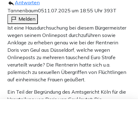
Antworten
Tannenbaum05
11.07.2025 um 18:55 Uhr
393T
Melden
Ist eine Hausdurchsuchung bei diesem Bürgermeister
wegen seinem Onlinepost durchzuführen sowie
Anklage zu erheben genau wie bei der Rentnerin
Doris van Geul aus Düsseldorf, welche wegen
Onlineposts zu mehreren tauschend Euro Strafe
verurteilt wurde? Die Rentnerin hatte sich u.a.
polemisch zu sexuellen Übergriffen von Flüchtlingen
auf einheimische Frauen geäußert.
Ein Teil der Begründung des Amtsgericht Köln für die
Verurteilung von Doris van Geul lautet: Die
Dieser Artikel ist kostenlos für alle –
veröffentlichten Beiträge würden darauf abzielen,
dank
Freunden von Apollo News »
„eine erhebliche Erschütterung des Vertrauens der
Bevölkerung in die rechtsstaatlichen Grundsätze der
Bundesrepublik Deutschland zu erzeugen“.