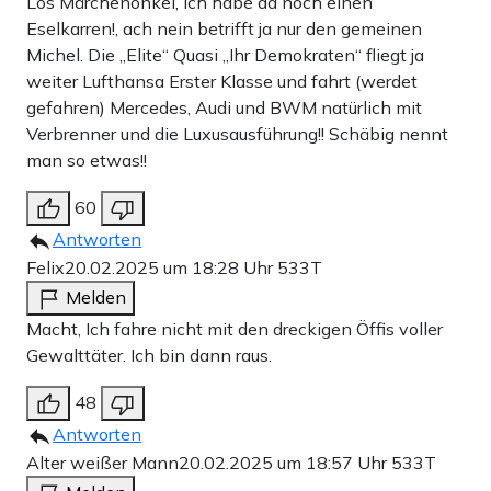
Los Märchenonkel, ich habe da noch einen
Eselkarren!, ach nein betrifft ja nur den gemeinen
Michel. Die „Elite“ Quasi „Ihr Demokraten“ fliegt ja
weiter Lufthansa Erster Klasse und fahrt (werdet
gefahren) Mercedes, Audi und BWM natürlich mit
Verbrenner und die Luxusausführung!! Schäbig nennt
man so etwas!!
60
Antworten
Felix
20.02.2025 um 18:28 Uhr
533T
Melden
Macht, Ich fahre nicht mit den dreckigen Öffis voller
Gewalttäter. Ich bin dann raus.
48
Antworten
Alter weißer Mann
20.02.2025 um 18:57 Uhr
533T