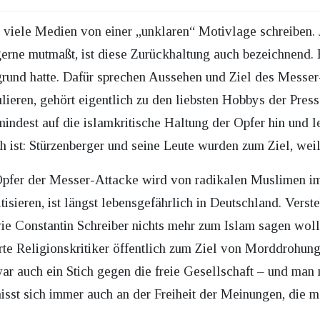
 viele Medien von einer „unklaren“ Motivlage schreiben. J
gerne mutmaßt, ist diese Zurückhaltung auch bezeichnend. E
rgrund hatte. Dafür sprechen Aussehen und Ziel des Messer
lieren, gehört eigentlich zu den liebsten Hobbys der Presse
indest auf die islamkritische Haltung der Opfer hin und l
 ist: Stürzenberger und seine Leute wurden zum Ziel, weil 
 Opfer der Messer-Attacke wird von radikalen Muslimen imm
itisieren, ist längst lebensgefährlich in Deutschland. Vers
wie Constantin Schreiber nichts mehr zum Islam sagen woll
te Religionskritiker öffentlich zum Ziel von Morddrohun
war auch ein Stich gegen die freie Gesellschaft – und man
sst sich immer auch an der Freiheit der Meinungen, die ma