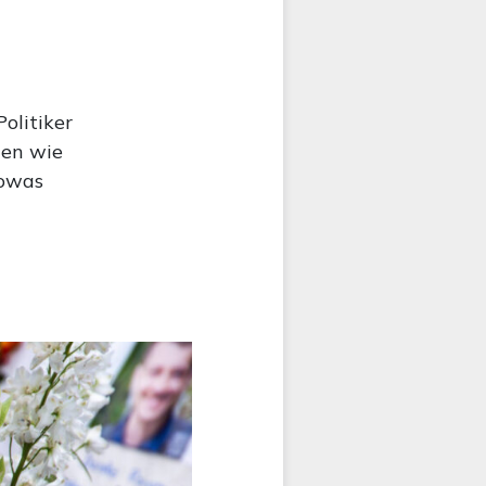
olitiker
gen wie
Sowas