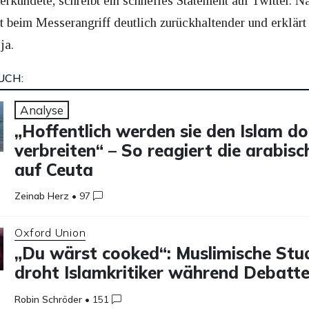
rkündete, schreibt ein schnelles Statement auf Twitter. Na
 beim Messerangriff deutlich zurückhaltender und erklärt l
ja.
UCH:
Analyse
„Hoffentlich werden sie den Islam do
verbreiten“ – So reagiert die arabis
auf Ceuta
Zeinab Herz
•
97
Oxford Union
„Du wärst cooked“: Muslimische Stu
droht Islamkritiker während Debatt
Robin Schröder
•
151