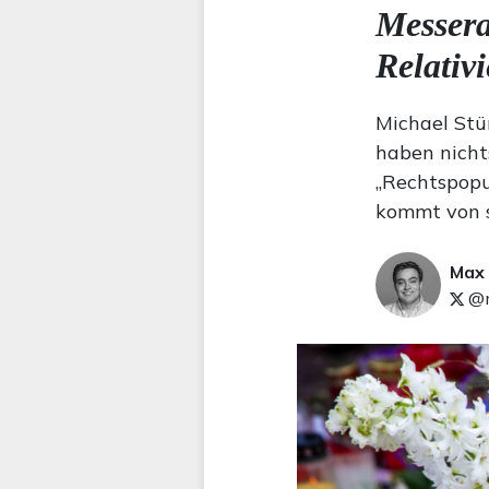
Messera
Relativ
Michael Stü
haben nicht
„Rechtspopul
kommt von 
Max
@m