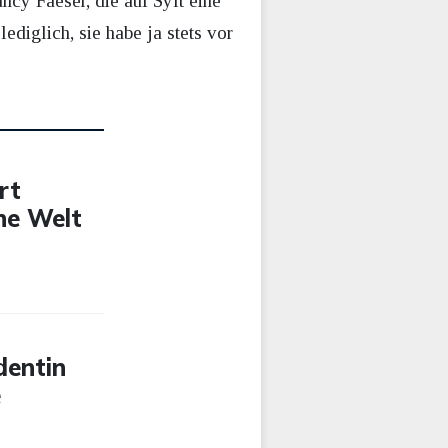
ncy Faeser, die auf Sylt eine
ediglich, sie habe ja stets vor
rt
che Welt
dentin
e