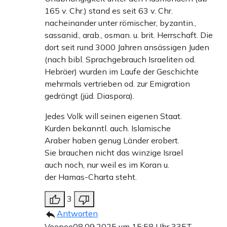
165 v. Chr.) stand es seit 63 v. Chr.
nacheinander unter römischer, byzantin.,
sassanid., arab., osman. u. brit. Herrschaft. Die
dort seit rund 3000 Jahren ansässigen Juden
(nach bibl. Sprachgebrauch Israeliten od.
Hebräer) wurden im Laufe der Geschichte
mehrmals vertrieben od. zur Emigration
gedrängt (jüd. Diaspora).
Jedes Volk will seinen eigenen Staat.
Kurden bekanntl. auch. Islamische
Araber haben genug Länder erobert.
Sie brauchen nicht das winzige Israel
auch noch, nur weil es im Koran u.
der Hamas-Charta steht.
3
Antworten
Voopoo
08.09.2025 um 15:58 Uhr
335T