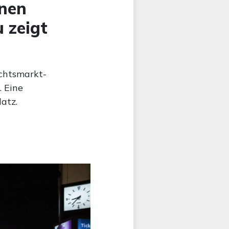
inen
 zeigt
chtsmarkt-
. Eine
atz.