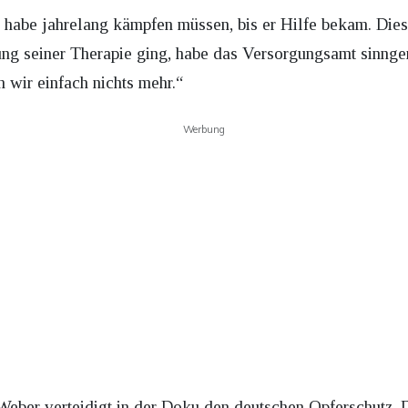
er habe jahrelang kämpfen müssen, bis er Hilfe bekam. Die
ng seiner Therapie ging, habe das Versorgungsamt sinnge
 wir einfach nichts mehr.“
Werbung
eber verteidigt in der Doku den deutschen Opferschutz. D