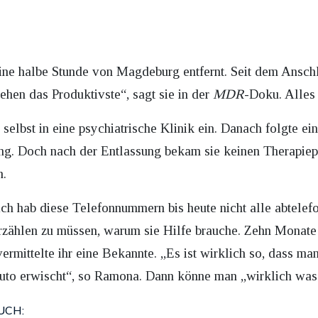
ne halbe Stunde von Magdeburg entfernt. Seit dem Anschla
tehen das Produktivste“, sagt sie in der
MDR
-Doku. Alles 
elbst in eine psychiatrische Klinik ein. Danach folgte ei
g. Doch nach der Entlassung bekam sie keinen Therapieplat
n.
ich hab diese Telefonnummern bis heute nicht alle abtelefo
rzählen zu müssen, warum sie Hilfe brauche. Zehn Monate v
ermittelte ihr eine Bekannte. „Es ist wirklich so, dass m
Auto erwischt“, so Ramona. Dann könne man „wirklich was
UCH: