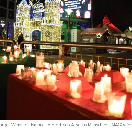
ger Weihnachtsmarkt tötete Taleb A. sechs Menschen. (IMAGO/Chri