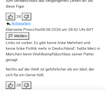
zum Sendeschluss aus vergangenen Zeiten an, als
diese Figur.
18
Antworten
Klarname Pinocchio
06.06.2026 um 18:42 Uhr
60T
Melden
Links ist vorbei. Es gibt keine linke Mehrheit und
keine linke Politik mehr in Deutschland“, hatte Merz in
München beim Wahlkampfabschluss seiner Partei
gesagt.
Nichts auf der Welt ist gefährlicher als ein Idiot, der
sich für ein Genie hält.
28
Antworten
Dieser Artikel ist kostenlos für alle –
Martin Müller
06.06.2026 um 19:32 Uhr
60T
dank
Freunden von Apollo News »
Melden