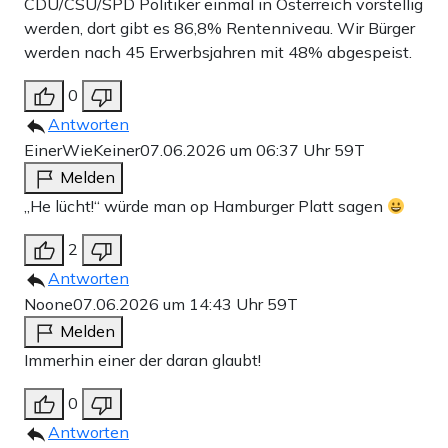
CDU/CSU/SPD Politiker einmal in Österreich vorstellig
werden, dort gibt es 86,8% Rentenniveau. Wir Bürger
werden nach 45 Erwerbsjahren mit 48% abgespeist.
0
Antworten
EinerWieKeiner
07.06.2026 um 06:37 Uhr
59T
Melden
„He lücht!“ würde man op Hamburger Platt sagen
2
Antworten
Noone
07.06.2026 um 14:43 Uhr
59T
Melden
Immerhin einer der daran glaubt!
0
Antworten