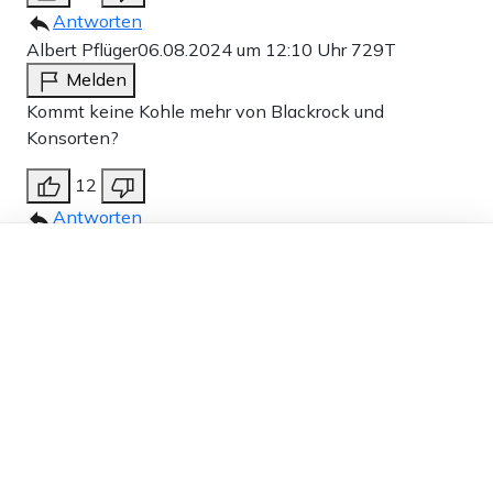
Antworten
Albert Pflüger
06.08.2024 um 12:10 Uhr
729T
Melden
Kommt keine Kohle mehr von Blackrock und
Konsorten?
12
Antworten
Dieser Artikel ist kostenlos für alle –
Peter Müller
06.08.2024 um 11:04 Uhr
729T
dank
Freunden von Apollo News »
Melden
Fossile Verdrängung, fossile Ignoranz,
mitverantwortlich für den Tod von Millionen
Menschen? Die sollen mal chillen! So wie der
Frankfurter-Flughafen-Klimakleber Yannick Seuthe.
Der chillt gerne in Bali und erklärt im Tagesspiegel-
Interview diesen scheinbaren Widerspruch ganz
gechillt: „Ich muss kein perfekter Mensch sein, um für
meine Grundrechte einzustehen.“