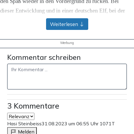
den Spaß wieder in den Vordergrund zu rücken. Bei
dieser Entwicklung und in einer deutschen Elf, bei der
Haarfrisuren und politische Armbandagen wichtiger zu
Weiterlesen
sein scheinen als Kampfwille, sind die Aussichten auf auf
künftige Weltmeisterschaften nicht gerade rosig.
Werbung
In der Ex-Sportnation Deutschland sucht man vergeblich
Kommentar schreiben
nach Konzepten, die den Ehrgeiz und Erfolgswillen
antreiben – gleichzeitig will man den Wettbewerb
abschaffen. Dass das nicht gelingen kann, liegt eigentlich
auf der Hand. Ich kann aus persönlicher Erfahrung sagen,
dass ein gewisser Druck, Stress und Wettkampf mit
3 Kommentare
Siegeswillen die Produktivität und eben die eigene
Leistung nur steigert und beflügelt. In guten Situationen,
Hasi Steinbeiss
31.08.2023 um 06:55 Uhr
1071T
gerade bei Siegen und Erfolgen, zahlt sich der Fleiß
Melden