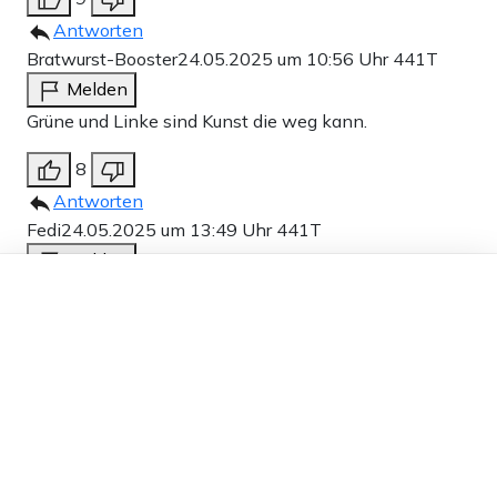
Antworten
Bratwurst-Booster
24.05.2025 um 10:56 Uhr
441T
Melden
Grüne und Linke sind Kunst die weg kann.
8
Antworten
Fedi
24.05.2025 um 13:49 Uhr
441T
Melden
Dieser Artikel ist kostenlos für alle –
Es gab in Vergangenheit vier Ideologien, die
dank
Freunden von Apollo News »
Kulturgüter aus ideologischen Gründen zerstörten: die
Nazis, die Kommunisten, die Taliban und der IS. Ab
heute kommt die aktuell linksgrün woke Ideologie
dazu. Ich denke, das sagt schon alles aus über diese
Denkstrukturen von diesen heutigen Zeitgenossen.
Total gefährlich und sie sind die Bedrohung von innen.