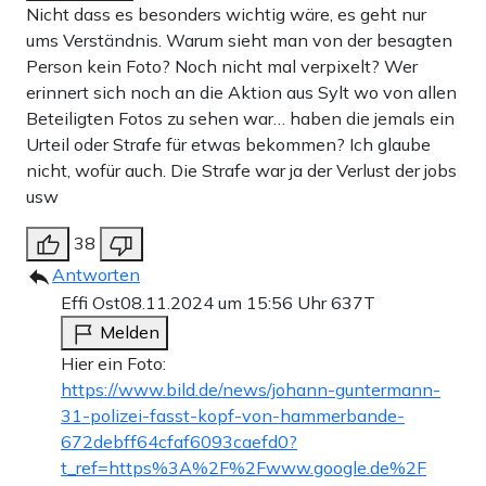
Nicht dass es besonders wichtig wäre, es geht nur
ums Verständnis. Warum sieht man von der besagten
Person kein Foto? Noch nicht mal verpixelt? Wer
erinnert sich noch an die Aktion aus Sylt wo von allen
Beteiligten Fotos zu sehen war… haben die jemals ein
Urteil oder Strafe für etwas bekommen? Ich glaube
nicht, wofür auch. Die Strafe war ja der Verlust der jobs
usw
38
Antworten
Effi Ost
08.11.2024 um 15:56 Uhr
637T
Melden
Hier ein Foto:
https://www.bild.de/news/johann-guntermann-
31-polizei-fasst-kopf-von-hammerbande-
672debff64cfaf6093caefd0?
t_ref=https%3A%2F%2Fwww.google.de%2F