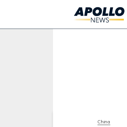
Werbung:
China