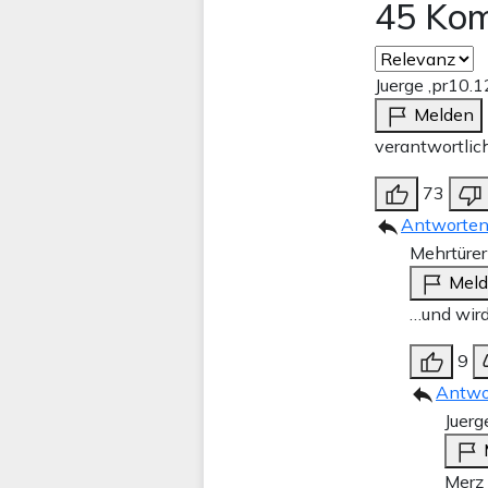
45 Ko
Juerge ,pr
10.1
Melden
verantwortlic
73
Antworte
Mehrtürer
Mel
…und wird
9
Antwo
Juerg
Merz 