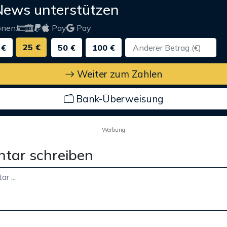
News unterstützen
onen:
Pay
Pay
25 €
 €
50 €
100 €
Weiter zum Zahlen
Bank-Überweisung
Werbung
tar schreiben