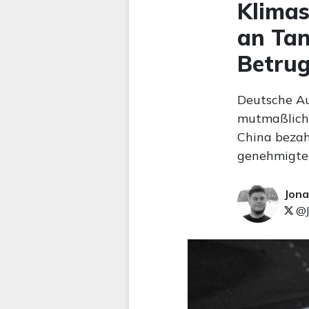
Klimas
an Tan
Betru
Deutsche Au
mutmaßlich 
China beza
genehmigten
Jona
@J