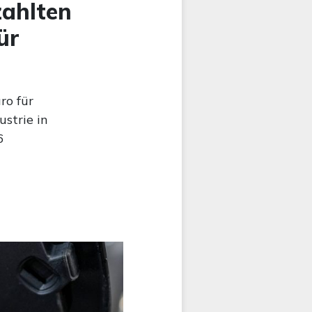
zahlten
ür
ro für
strie in
6