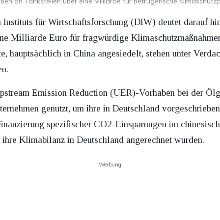
en an Tankstellen über eine Milliarde für betrügerische Klimaschutz
nstituts für Wirtschaftsforschung (DIW) deutet darauf hi
ne Milliarde Euro für fragwürdige Klimaschutzmaßnahmen
, hauptsächlich in China angesiedelt, stehen unter Verdach
en.
pstream Emission Reduction (UER)-Vorhaben bei der Ölg
ernehmen genutzt, um ihre in Deutschland vorgeschriebene
Finanzierung spezifischer CO2-Einsparungen im chinesisc
ür ihre Klimabilanz in Deutschland angerechnet wurden.
Werbung