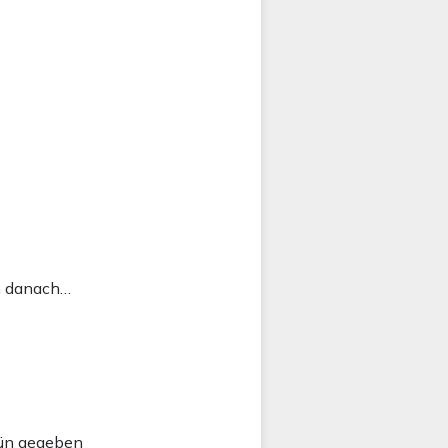
h danach…
grün gegeben