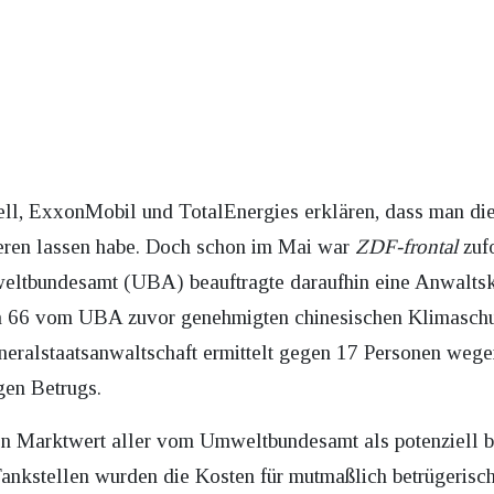
ll, ExxonMobil und TotalEnergies erklären, dass man di
zieren lassen habe. Doch schon im Mai war
ZDF-frontal
zufo
eltbundesamt (UBA) beauftragte daraufhin eine Anwaltsk
on 66 vom UBA zuvor genehmigten chinesischen Klimaschu
neralstaatsanwaltschaft ermittelt gegen 17 Personen wege
en Betrugs.
n Marktwert aller vom Umweltbundesamt als potenziell b
ankstellen wurden die Kosten für mutmaßlich betrügerische