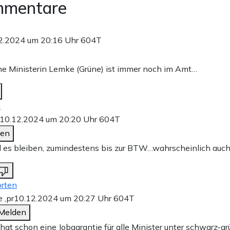
mmentare
2.2024 um 20:16 Uhr
604T
he Ministerin Lemke (Grüne) ist immer noch im Amt…
n
10.12.2024 um 20:20 Uhr
604T
den
 es bleiben, zumindestens bis zur BTW…wahrscheinlich auc
rten
e ,pr
10.12.2024 um 20:27 Uhr
604T
Melden
hat schon eine Jobgarantie für alle Minister unter schwarz-