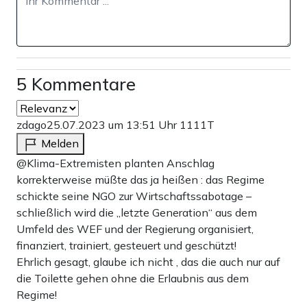
„Thomas starkes Zebra“ verkündete:
5 Kommentare
„Ganz klar ist für mich – sollte hier Konsens sein:
zdago
25.07.2023 um 13:51 Uhr
1111T
keine LG Banner bei solchen Aktionen
Melden
in der Kommunikation sind es selbstmotivierte Taten
@Klima-Extremisten planten Anschlag
korrekterweise müßte das ja heißen : das Regime
(gerne auch mit dem Motiv „Verzweiflung“, was zur Lage
schickte seine NGO zur Wirtschaftssabotage –
in Lützerath ja durchaus aus passend angesehen werden
schließlich wird die „letzte Generation“ aus dem
kann)“
Umfeld des WEF und der Regierung organisiert,
finanziert, trainiert, gesteuert und geschützt!
Ehrlich gesagt, glaube ich nicht , das die auch nur auf
Thermitanschlag in der Debatte –
die Toilette gehen ohne die Erlaubnis aus dem
Henning Jeschke kannte den Plan
Regime!