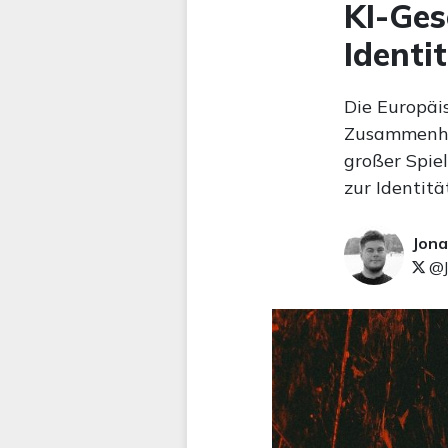
KI-Ges
Identi
Die Europäi
Zusammenhan
großer Spie
zur Identit
Jona
@J