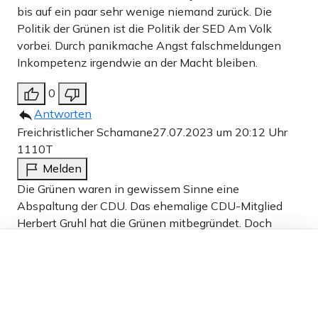
bis auf ein paar sehr wenige niemand zurück. Die
Politik der Grünen ist die Politik der SED Am Volk
vorbei. Durch panikmache Angst falschmeldungen
Inkompetenz irgendwie an der Macht bleiben.
0
Antworten
Freichristlicher Schamane
27.07.2023 um 20:12 Uhr
1110T
Melden
Die Grünen waren in gewissem Sinne eine
Abspaltung der CDU. Das ehemalige CDU-Mitglied
Herbert Gruhl hat die Grünen mitbegründet. Doch
dann wurden die Grünen sozialistisch, so dass Herbert
Dieser Artikel ist kostenlos für alle –
dank
Freunden von Apollo News »
Gruhl austrat. Bitte googeln: Freichristlicher
Schamanismus
0