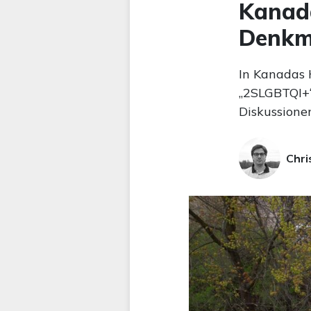
Kanad
Denkm
In Kanadas 
„2SLGBTQI+“-
Diskussione
Chri