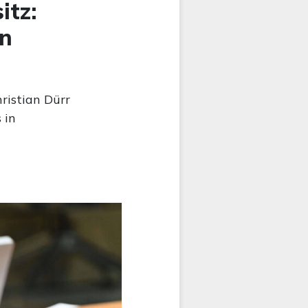
itz:
en
ristian Dürr
 in