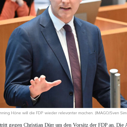
nning Höne will die FDP wieder relevanter machen. (IMAGO/Sven Sim
ritt gegen Christian Dürr um den Vorsitz der FDP an. Die