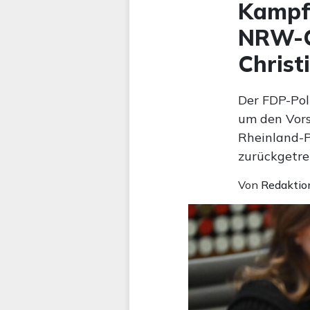
Kampfk
NRW-Ch
Christ
Der FDP-Pol
um den Vors
Rheinland-P
zurückgetre
Von
Redaktio