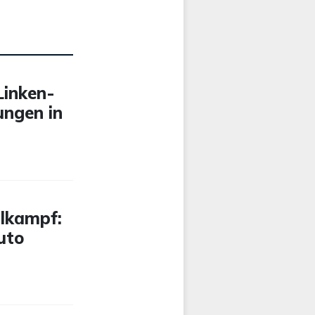
Linken-
ungen in
lkampf:
uto