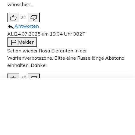
wünschen…
21
Antworten
ALI
24.07.2025 um 19:04 Uhr
382T
Melden
Schon wieder Rosa Elefanten in der
Waffenverbotszone. Bitte eine Rüssellänge Abstand
einhalten. Danke!
45
Dieser Artikel ist kostenlos für alle –
Antworten
dank
Freunden von Apollo News »
Weitere Kommentare anzeigen
Werbung