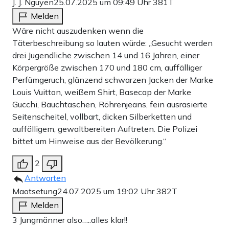
J. J. Nguyen
25.07.2025 um 09:49 Uhr
381T
Melden
Wäre nicht auszudenken wenn die
Täterbeschreibung so lauten würde: „Gesucht werden
drei Jugendliche zwischen 14 und 16 Jahren, einer
Körpergröße zwischen 170 und 180 cm, auffälliger
Perfümgeruch, glänzend schwarzen Jacken der Marke
Louis Vuitton, weißem Shirt, Basecap der Marke
Gucchi, Bauchtaschen, Röhrenjeans, fein ausrasierte
Seitenscheitel, vollbart, dicken Silberketten und
auffälligem, gewaltbereiten Auftreten. Die Polizei
bittet um Hinweise aus der Bevölkerung.“
2
Antworten
Maotsetung
24.07.2025 um 19:02 Uhr
382T
Melden
3 Jungmänner also…..alles klar!!