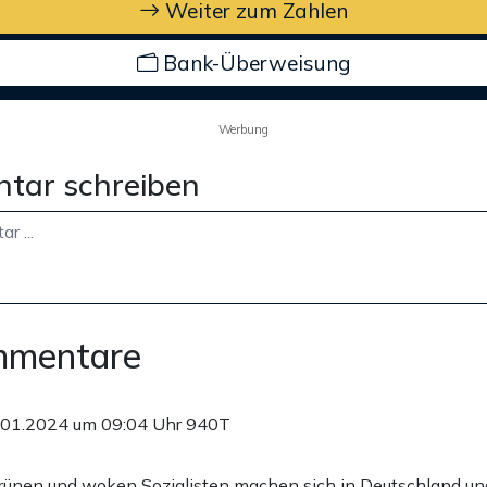
Weiter zum Zahlen
Bank-Überweisung
Werbung
tar schreiben
mmentare
.01.2024 um 09:04 Uhr
940T
, grünen und woken Sozialisten machen sich in Deutschland un