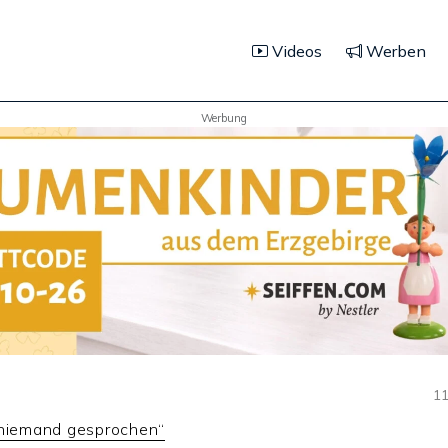
Videos
Werben
Werbung
11
 niemand gesprochen“