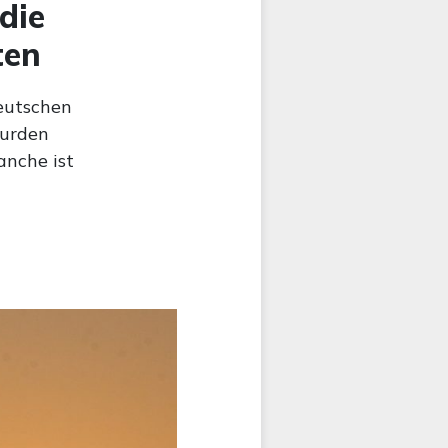
die
ten
deutschen
wurden
anche ist