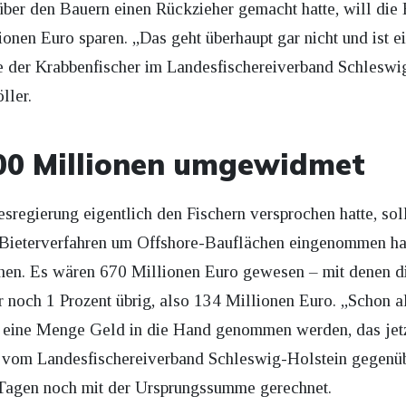
 den Bauern einen Rückzieher gemacht hatte, will die B
nen Euro sparen. „Das geht überhaupt gar nicht und ist ein
de der Krabbenfischer im Landesfischereiverband Schleswi
ller.
500 Millionen umgewidmet
esregierung eigentlich den Fischern versprochen hatte, sol
m Bieterverfahren um Offshore-Bauflächen eingenommen hatt
hen. Es wären 670 Millionen Euro gewesen – mit denen die
nur noch 1 Prozent übrig, also 134 Millionen Euro. „Schon a
eine Menge Geld in die Hand genommen werden, das jetzt
ss vom Landesfischereiverband Schleswig-Holstein gegen
 Tagen noch mit der Ursprungssumme gerechnet.