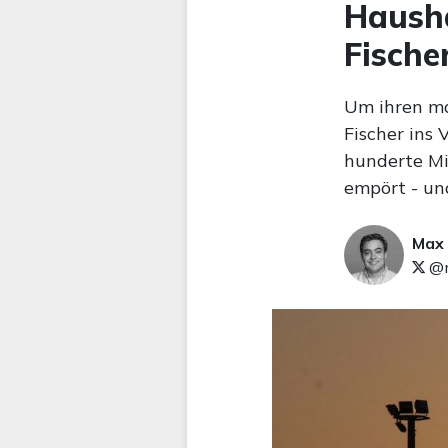
Hausha
Fische
Um ihren ma
Fischer ins
hunderte Mil
empört - und
Max
@m