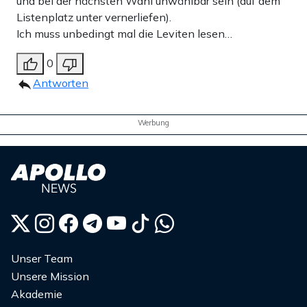
und bei der nächsten Wahl unwählbar sein (auf dem
Listenplatz unter vernerliefen).
Ich muss unbedingt mal die Leviten lesen…
0
Antworten
Werbung
Unser Team
Unsere Mission
Akademie