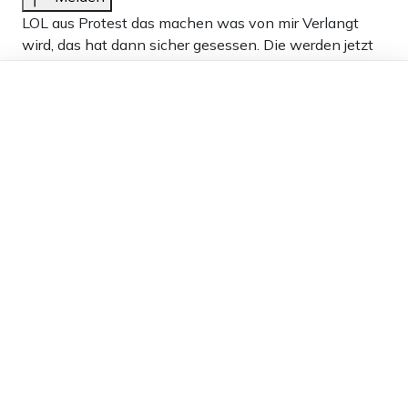
LOL aus Protest das machen was von mir Verlangt
wird, das hat dann sicher gesessen. Die werden jetzt
keine Demonstrationen mehr stoeren.
Dieser Artikel ist kostenlos für alle –
dank
Freunden von Apollo News »
5
Antworten
chrila
22.01.2024 um 03:16 Uhr
929T
Melden
Nun stellen sich die Protagonisten, hin und
hergerissen zwischen ihren Werten und Ideologien,
selbst ein Bein, muss mir nen Vorrat an Popkorn
sichern.
5
Antworten
Kalabras
21.01.2024 um 19:02 Uhr
929T
Melden