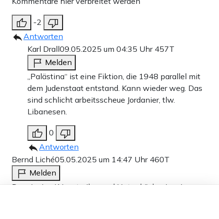
Kommentare hier verbreitet werden
-2
Antworten
Karl Drall
09.05.2025 um 04:35 Uhr
457T
Melden
„Palästina“ ist eine Fiktion, die 1948 parallel mit
dem Judenstaat entstand. Kann wieder weg. Das
sind schlicht arbeitsscheue Jordanier, tlw.
Libanesen.
0
Antworten
Bernd Liché
05.05.2025 um 14:47 Uhr
460T
Melden
Der einzige Kriegstreiber und Unterdrücker im eigenen
Dieser Artikel ist kostenlos für alle –
und in anderen Ländern des nahen Ostens ist Israel.
dank
Freunden von Apollo News »
Alle abgegebenen Kommentare drücken eine