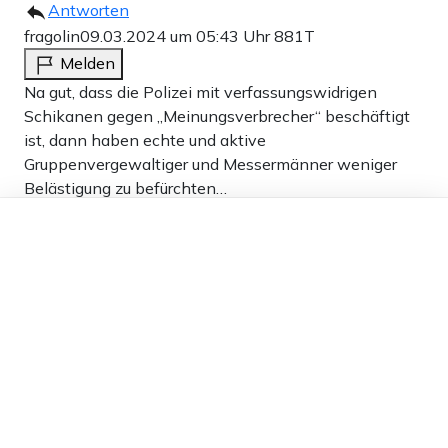
Antworten
fragolin
09.03.2024 um 05:43 Uhr
881T
Melden
Na gut, dass die Polizei mit verfassungswidrigen
Schikanen gegen „Meinungsverbrecher“ beschäftigt
ist, dann haben echte und aktive
Gruppenvergewaltiger und Messermänner weniger
Belästigung zu befürchten…
Dieser Artikel ist kostenlos für alle –
2
dank
Freunden von Apollo News »
Antworten
Christian Warning
08.03.2024 um 21:36 Uhr
881T
Melden
Und wie vielen Kapitalverbrechen konnte man nicht
nachgehen, weil man sich zeitgleich um irgendwelche
Maulhelden aus dem Internet kümmern musste?
„…pauschale Verunglimpfungen von Frauen als