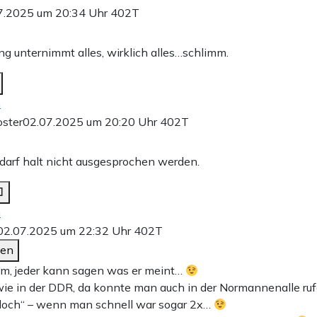
7.2025 um 20:34 Uhr
402T
ng unternimmt alles, wirklich alles…schlimm.
n
ster
02.07.2025 um 20:20 Uhr
402T
darf halt nicht ausgesprochen werden.
n
02.07.2025 um 22:32 Uhr
402T
den
m, jeder kann sagen was er meint…
ie in der DDR, da konnte man auch in der Normannenalle rufen
loch“ – wenn man schnell war sogar 2x…