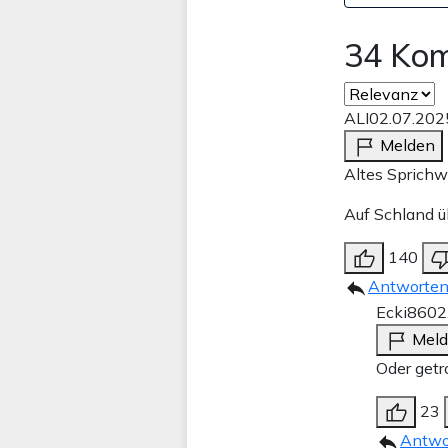
34 Ko
ALI
02.07.202
Melden
Altes Sprichwo
Auf Schland ü
140
Antworte
Ecki86
02
Mel
Oder getr
23
Antwo