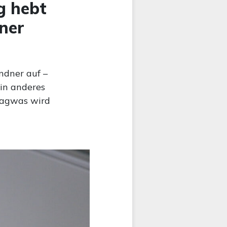
g hebt
ner
ndner auf –
Ein anderes
Magwas wird