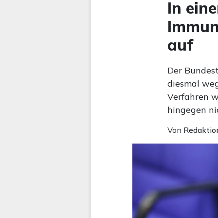
In ein
Immuni
auf
Der Bundest
diesmal wege
Verfahren w
hingegen ni
Von
Redaktio