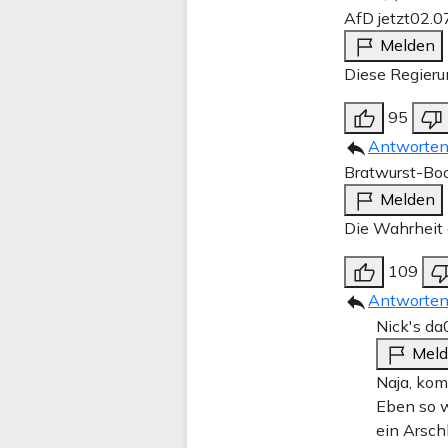
AfD jetzt
02.0
Melden
Diese Regieru
95
Antworte
Bratwurst-Boo
Melden
Die Wahrheit 
109
Antworte
Nick's da
Mel
Naja, kom
Eben so w
ein Arsch