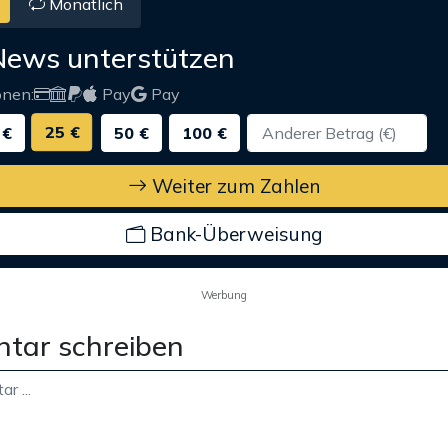
Monatlich
News unterstützen
onen:
Pay
Pay
25 €
 €
50 €
100 €
Weiter zum Zahlen
Bank-Überweisung
Werbung
tar schreiben