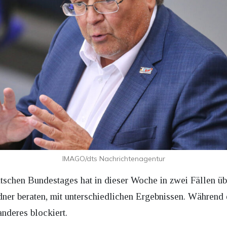
IMAGO/dts Nachrichtenagentur
schen Bundestages hat in dieser Woche in zwei Fällen üb
er beraten, mit unterschiedlichen Ergebnissen. Während 
nderes blockiert.