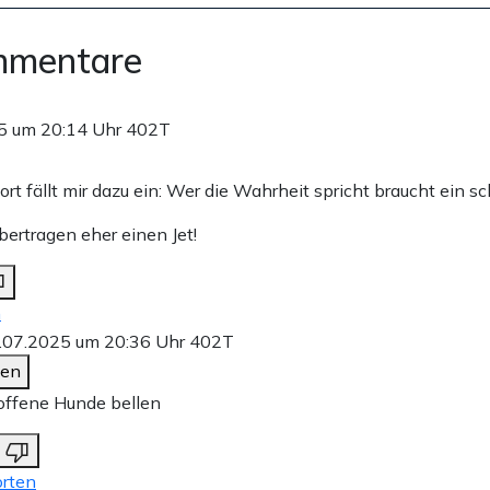
mmentare
5 um 20:14 Uhr
402T
rt fällt mir dazu ein: Wer die Wahrheit spricht braucht ein sc
bertragen eher einen Jet!
n
.07.2025 um 20:36 Uhr
402T
den
offene Hunde bellen
rten