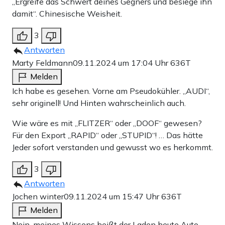
„Ergreife das Schwert deines Gegners und besiege ihn
damit“. Chinesische Weisheit.
3
Antworten
Marty Feldmann
09.11.2024 um 17:04 Uhr
636T
Melden
Ich habe es gesehen. Vorne am Pseudokühler. „AUDI“,
sehr originell! Und Hinten wahrscheinlich auch.
Wie wäre es mit „FLITZER“ oder „DOOF“ gewesen?
Für den Export „RAPID“ oder „STUPID“! … Das hätte
Jeder sofort verstanden und gewusst wo es herkommt.
3
Antworten
Jochen winter
09.11.2024 um 15:47 Uhr
636T
Melden
Nein, meines Wissens heißt der Laden heute Auto-