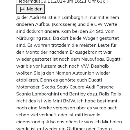
Fledermaus
09.11.2024 um 16:21 Uhr
636T
Melden
Ja der Audi R8 ist ein Lamborghini nur mit einem
anderen Aufbau (Karosserie) und die CW Werte
sind dadurch andere. Kam bei den 24 Std. vom
Nürburgring raus. Da dort beide Wagen gestartet
sind. Es wahren trotzdem die meisten Leute für
den Manta der nachdem Er ausgebrannt war
wieder gestartet ist nach dem Neuaufbau. Bugatti
war bis vor kurzem auch noch VW. Deshalb
wollten Sie ja den Namen Autounion wieder
etablieren. Denn es gehörte auch Ducati
Motorräder, Skoda, Seat/ Coupra Audi Porsche
Scania Lamborghini und Bentley dazu. Rolls Rolls
nicht das ist wie Mini BMW. Ich habe bestimmt
noch eine Marke vergessen aber es wurde auch
schon viel verkauft oder ist mittlerweile
eigenständig. Also das nächste was Ich Mir holen
werde ist entweder ein Oldtimer oder Toyota.