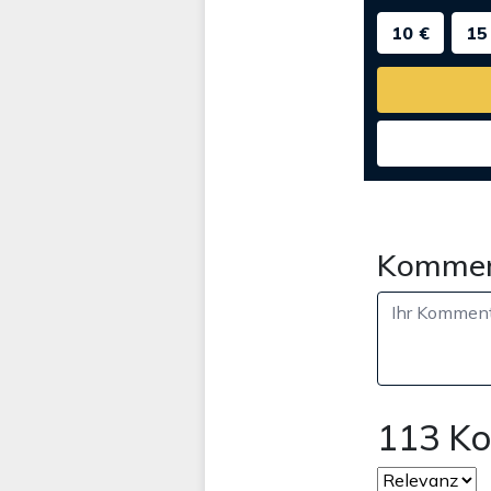
10 €
15
Kommen
113 K