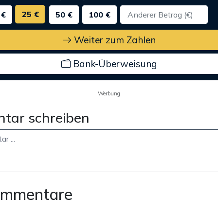
25 €
 €
50 €
100 €
Weiter zum Zahlen
Bank-Überweisung
Werbung
tar schreiben
ommentare