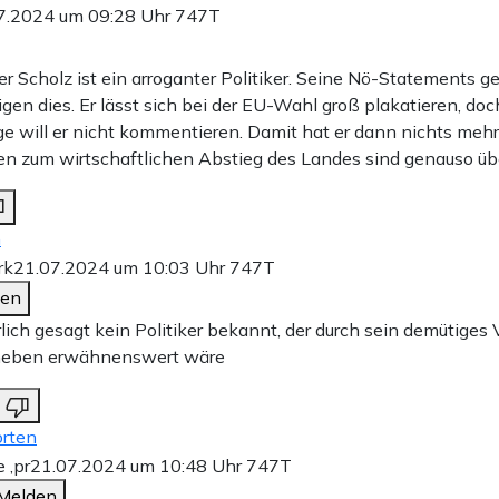
7.2024 um 09:28 Uhr
747T
r Scholz ist ein arroganter Politiker. Seine Nö-Statements g
gen dies. Er lässt sich bei der EU-Wahl groß plakatieren, doc
e will er nicht kommentieren. Damit hat er dann nichts mehr 
n zum wirtschaftlichen Abstieg des Landes sind genauso üb
n
rk
21.07.2024 um 10:03 Uhr
747T
den
hrlich gesagt kein Politiker bekannt, der durch sein demütiges
heben erwähnenswert wäre
rten
e ,pr
21.07.2024 um 10:48 Uhr
747T
Melden