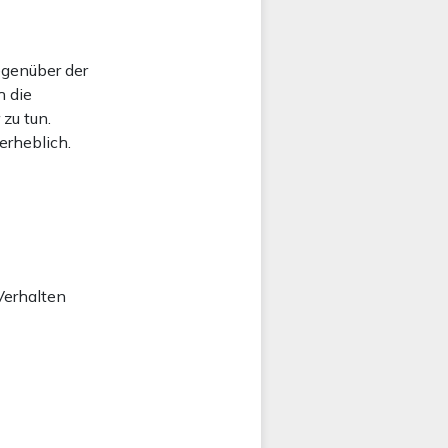
egenüber der
h die
zu tun.
erheblich.
 Verhalten