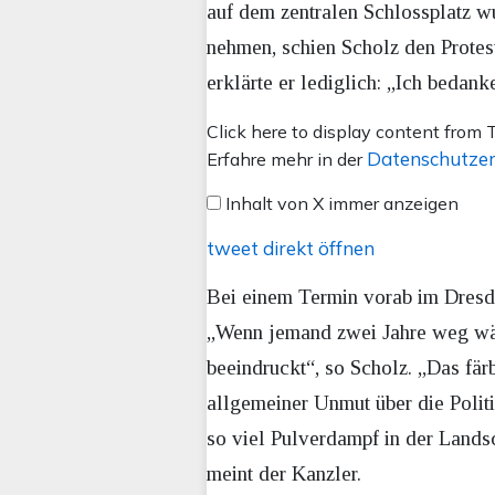
auf dem zentralen Schlossplatz w
nehmen, schien Scholz den Protest
erklärte er lediglich: „Ich bedank
Inhalt
Click here to display content from T
von
Datenschutzer
Erfahre mehr in der
X
Inhalt von X immer anzeigen
anzeigen
tweet direkt öffnen
Bei einem Termin vorab im Dresden
„Wenn jemand zwei Jahre weg wäre
beeindruckt“, so Scholz. „Das färb
allgemeiner Unmut über die Polit
so viel Pulverdampf in der Landsc
meint der Kanzler.