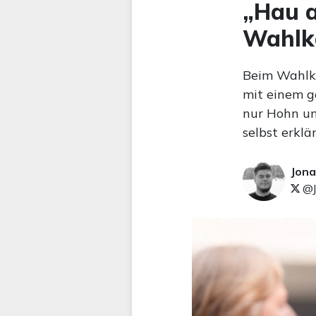
„Hau a
Wahlk
Beim Wahlka
mit einem g
nur Hohn und
selbst erklär
Jona
@J