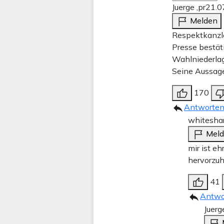
Juerge ,pr
21.0
Melden
Respektkanzle
Presse bestäti
Wahlniederlag
Seine Aussage
170
Antworte
whitesha
Mel
mir ist e
hervorzu
41
Antwo
Juerg