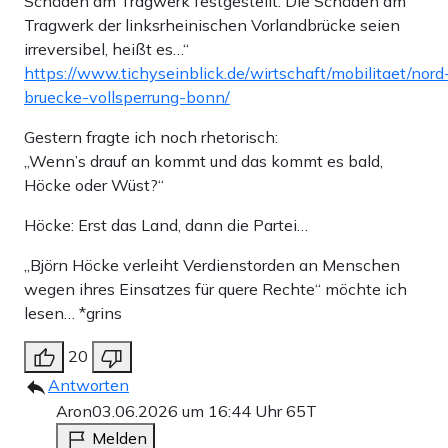
Schäden am Tragwerk festgestellt. Die Schäden am
Tragwerk der linksrheinischen Vorlandbrücke seien
irreversibel, heißt es…“
https://www.tichyseinblick.de/wirtschaft/mobilitaet/nord
bruecke-vollsperrung-bonn/
Gestern fragte ich noch rhetorisch:
„Wenn’s drauf an kommt und das kommt es bald,
Höcke oder Wüst?“
Höcke: Erst das Land, dann die Partei…
„Björn Höcke verleiht Verdienstorden an Menschen
wegen ihres Einsatzes für quere Rechte“ möchte ich
lesen… *grins
20
Antworten
Aron
03.06.2026 um 16:44 Uhr
65T
Melden