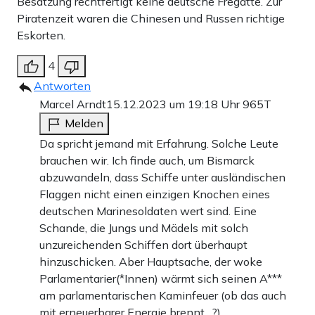
Besatzung rechtfertigt keine deutsche Fregatte. Zur
Piratenzeit waren die Chinesen und Russen richtige
Eskorten.
4
Antworten
Marcel Arndt
15.12.2023 um 19:18 Uhr
965T
Melden
Da spricht jemand mit Erfahrung. Solche Leute
brauchen wir. Ich finde auch, um Bismarck
abzuwandeln, dass Schiffe unter ausländischen
Flaggen nicht einen einzigen Knochen eines
deutschen Marinesoldaten wert sind. Eine
Schande, die Jungs und Mädels mit solch
unzureichenden Schiffen dort überhaupt
hinzuschicken. Aber Hauptsache, der woke
Parlamentarier(*Innen) wärmt sich seinen A***
am parlamentarischen Kaminfeuer (ob das auch
mit erneuerbarer Energie brennt…?)…