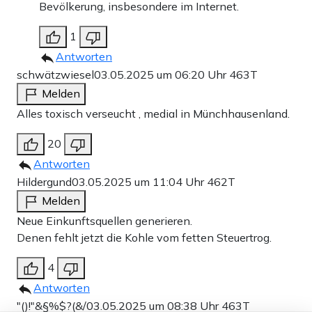
Bevölkerung, insbesondere im Internet.
1
Antworten
schwätzwiesel
03.05.2025 um 06:20 Uhr
463T
Melden
Alles toxisch verseucht , medial in Münchhausenland.
20
Antworten
Hildergund
03.05.2025 um 11:04 Uhr
462T
Melden
Neue Einkunftsquellen generieren.
Denen fehlt jetzt die Kohle vom fetten Steuertrog.
4
Antworten
"()!"&§%$?(&/
03.05.2025 um 08:38 Uhr
463T