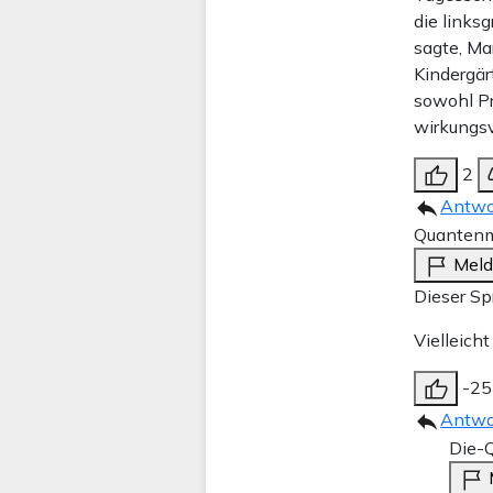
die links
sagte, Ma
Kindergär
sowohl Pr
wirkungsvo
2
Antwo
Quantenm
Mel
Dieser Sp
Vielleich
-25
Antwo
Die-Q