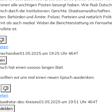
grünen alle wichtigen Posten besorgt haben. Wie Rudi Duts
rsch durch die Institutionen. Gerichte, Staatsanwaltschaften, 
ten, Behörden und Ämter, Polizei, Parteien und natürlich Poli
int als auch medial. Wobei die Berichterstattung im Fernseh
llste ist.
rten
echaniker
01.05.2025 um 19:25 Uhr
464T
den
ruch hat einen sooooo langen Bart.
t sollten wir uns mal einen neuen Spruch ausdenken.
rten
uadratur-des-Kreises
01.05.2025 um 19:51 Uhr
464T
Melden