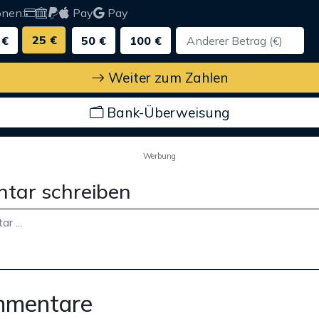
onen:
Pay
Pay
25 €
 €
50 €
100 €
Weiter zum Zahlen
Bank-Überweisung
Werbung
tar schreiben
mmentare