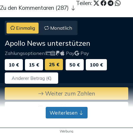
Teilen:
Zu den Kommentaren (287)
Einmalig
Monatlich
Apollo News unterstützen
Zahlungsoptionen:
Pay
Pay
25 €
10 €
15 €
50 €
100 €
Weiter zum Zahlen
Bank-Überweisung
Weiterlesen
Werbung