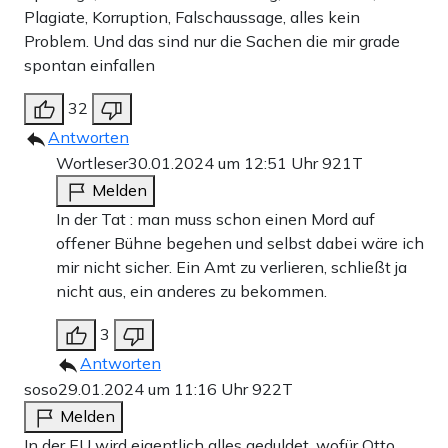
25 €
10 €
15 €
50 €
100 €
Plagiate, Korruption, Falschaussage, alles kein
Problem. Und das sind nur die Sachen die mir grade
spontan einfallen
Weiter zum Zahlen
32
Antworten
Bank-Überweisung
Wortleser
30.01.2024 um 12:51 Uhr
921T
Melden
In der Tat : man muss schon einen Mord auf
offener Bühne begehen und selbst dabei wäre ich
mir nicht sicher. Ein Amt zu verlieren, schließt ja
nicht aus, ein anderes zu bekommen.
3
Antworten
soso
29.01.2024 um 11:16 Uhr
922T
Melden
In der EU wird eigentlich alles geduldet, wofür Otto