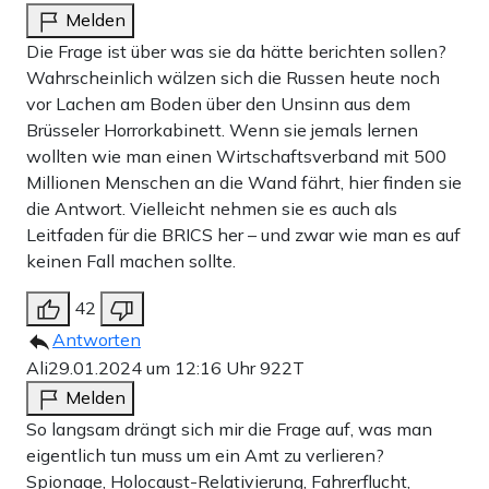
Als Europaabgeordnete genießt sie noch
Melden
Die Frage ist über was sie da hätte berichten sollen?
parlamentarische Immunität – bis zum Sommer, wenn die
Wahrscheinlich wälzen sich die Russen heute noch
Legislaturperiode des EU-Parlamentes endet. Die
vor Lachen am Boden über den Unsinn aus dem
Journalisten haben ihre Recherche dem lettischen
Brüsseler Horrorkabinett. Wenn sie jemals lernen
wollten wie man einen Wirtschaftsverband mit 500
Inlandsgeheimdienst zugänglich gemacht. Der meint
Millionen Menschen an die Wand fährt, hier finden sie
lediglich, man werde sich die Sache „angucken“.
die Antwort. Vielleicht nehmen sie es auch als
Leitfaden für die BRICS her – und zwar wie man es auf
keinen Fall machen sollte.
Teilen:
Zu den Kommentaren (19)
42
Antworten
Einmalig
Monatlich
Ali
29.01.2024 um 12:16 Uhr
922T
Melden
Apollo News unterstützen
So langsam drängt sich mir die Frage auf, was man
eigentlich tun muss um ein Amt zu verlieren?
Zahlungsoptionen:
Pay
Pay
Spionage, Holocaust-Relativierung, Fahrerflucht,