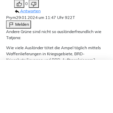
0
Antworten
Prym
29.01.2024 um 11:47 Uhr
922T
Melden
Andere Grüne sind nicht so ausländerfreundlich wie
Tatjana:
Wie viele Ausländer tötet die Ampel täglich mittels
Waffenlieferungen in Kriegsgebiete, BRD-
Kriegsbeteiligungen und BRD-Auftragskriegern?
Dieser Artikel ist kostenlos für alle –
Wie viele Ausländer werden täglich von der Ampel
dank
Freunden von Apollo News »
verwundet und lebenslang traumatisiert mittels
Waffenlieferungen in Kriegsgebiete, BRD-
Kriegsbeteiligungen und BRD-Auftragskriegern?
Wie viele und wie hohe materielle Schäden im
Ausland verursacht die Ampel täglich durch
Zerstörungen mittels Waffenlieferungen in
Kriegsgebiete, BRD-Kriegsbeteiligungen und BRD-