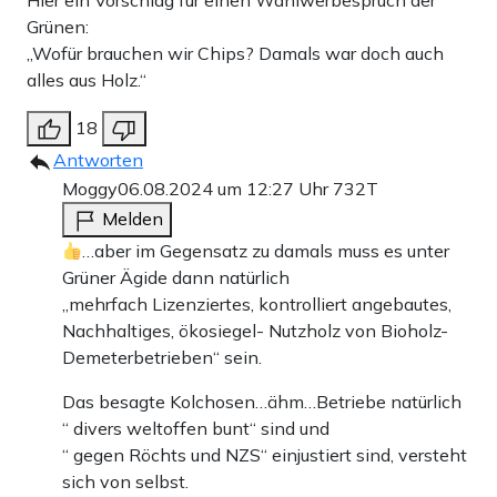
Hier ein Vorschlag für einen Wahlwerbespruch der
Grünen:
„Wofür brauchen wir Chips? Damals war doch auch
alles aus Holz.“
18
Antworten
Moggy
06.08.2024 um 12:27 Uhr
732T
Melden
…aber im Gegensatz zu damals muss es unter
Grüner Ägide dann natürlich
„mehrfach Lizenziertes, kontrolliert angebautes,
Nachhaltiges, ökosiegel- Nutzholz von Bioholz-
Demeterbetrieben“ sein.
Das besagte Kolchosen…ähm…Betriebe natürlich
“ divers weltoffen bunt“ sind und
“ gegen Röchts und NZS“ einjustiert sind, versteht
sich von selbst.