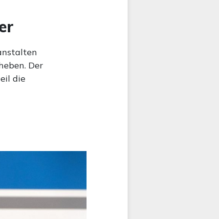
er
anstalten
heben. Der
eil die