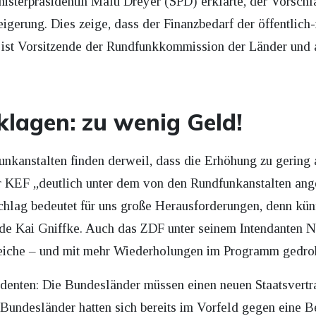
nisterpräsidentin Malu Dreyer (SPD) erklärte, der Vorschl
eigerung. Dies zeige, dass der Finanzbedarf der öffentlich
 ist Vorsitzende der Rundfunkkommission der Länder und
lagen: zu wenig Geld!
unkanstalten finden derweil, dass die Erhöhung zu gering 
er KEF „deutlich unter dem von den Rundfunkanstalten an
chlag bedeutet für uns große Herausforderungen, denn kün
de Kai Gniffke. Auch das ZDF unter seinem Intendanten No
reiche – und mit mehr Wiederholungen im Programm gedroh
identen: Die Bundesländer müssen einen neuen Staatsvertr
undesländer hatten sich bereits im Vorfeld gegen eine B