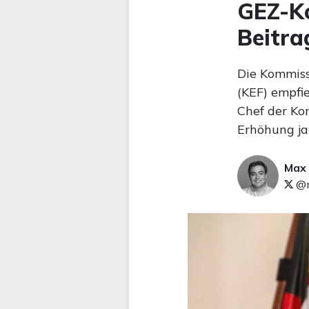
GEZ-Ko
Beitra
Die Kommiss
(KEF) empfi
Chef der Kom
Erhöhung ja
Max
@m