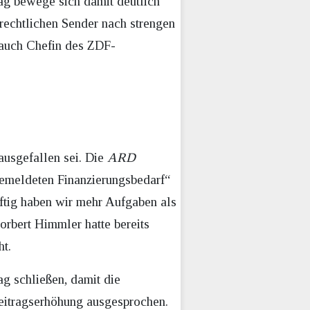
ag bewege sich damit deutlich
-rechtlichen Sender nach strengen
 auch Chefin des ZDF-
ausgefallen sei. Die
ARD
gemeldeten Finanzierungsbedarf“
ftig haben wir mehr Aufgaben als
rbert Himmler hatte bereits
t.
ag schließen, damit die
eitragserhöhung ausgesprochen.