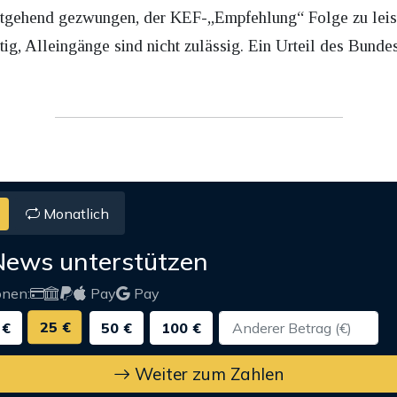
stgehend gezwungen, der KEF-„Empfehlung“ Folge zu leist
ig, Alleingänge sind nicht zulässig. Ein Urteil des Bunde
Monatlich
News unterstützen
onen:
Pay
Pay
25 €
 €
50 €
100 €
Weiter zum Zahlen