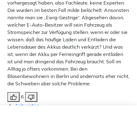
vorhergesagt haben, also Fachleute, keine Experten.
Die wurden im besten Fall milde belächelt. Ansonsten
nannte man sie „Ewig-Gestrige“. Abgesehen davon,
welcher E-Auto-Besitzer will sein Fahrzeug als
Stromspeicher zur Verfügung stellen, wenn er oder sie
wissen, daß das häufige Laden und Entladen die
Lebensdauer des Akkus deutlich verkürzt? Und was
ist, wenn der Akku per Ferneingriff gerade entladen
ist und man dringend das Fahrzeug braucht. Soll im
Alltag ja öfters vorkommen. Bei den
Blasenbewohnern in Berlin und andernorts eher nicht,
die Schweben über solche Probleme.
6
Antworten
Dieser Artikel ist kostenlos für alle –
Georg Büchner
27.08.2025 um 09:00 Uhr
344T
dank
Freunden von Apollo News »
Melden
Die meisten E-Autobesitzer lassen sich das aber