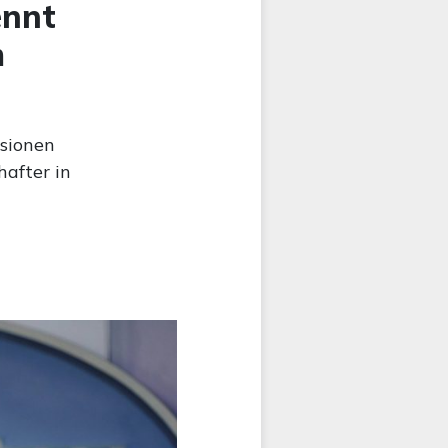
ennt
m
sionen
after in