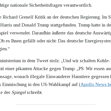
htige nationale Sicherheitsfragen verantwortlich.
 Richard Grenell Kritik an der deutschen Regierung. Im Se
arris und Donald Trump stattgefunden. Trump hatte in de
spiel verwendet. Daraufhin äußerte das deutsche Auswärt
 es Ihnen gefällt oder nicht: Das deutsche Energiesystem 
gien.“
nisterium in dem Tweet stolz: „Und wir schalten Kohle-
it einer pikanten Attacke gegen Trump: „PS: Wir essen a
sage, wonach illegale Einwanderer Haustiere gegessen h
ls Einmischung in den US-Wahlkampf auf (
Apollo News be
ie der
Spiegel
schreibt.