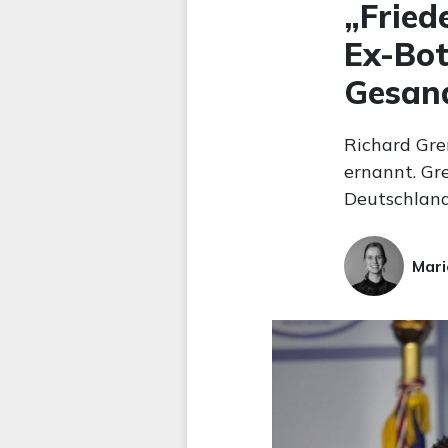
„Fried
Ex-Bot
Gesand
Richard Gre
ernannt. Gr
Deutschland 
Mari