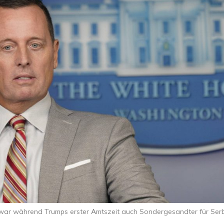
 war während Trumps erster Amtszeit auch Sondergesandter für Ser