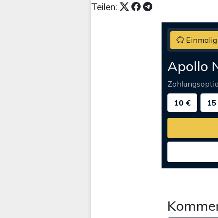
Teilen:
Einmalig
Apollo 
Zahlungsopti
10 €
15
Kommen