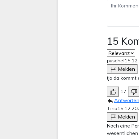
15 Ko
puschel
15.12
Melden
tja da kommt e
17
Antworte
Tina
15.12.20
Melden
Noch eine Per
wesentlichen 