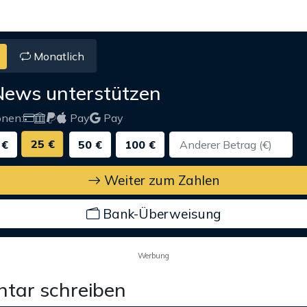
Monatlich
News unterstützen
onen:
Pay
Pay
25 €
 €
50 €
100 €
Weiter zum Zahlen
Bank-Überweisung
Werbung
tar schreiben