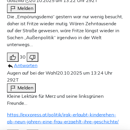
Godzilla
20.10.2025 um 13:22 Uhr
292T
Melden
Die „Empörungsdemo“ gestern war nur wenig besucht,
daher ist Fritze wieder mutig. Wären Zehntausende
auf der Straße gewesen, wäre Fritze längst wieder in
Sachen „Außenpolitik“ irgendwo in der Welt
unterwegs…
30
Antworten
Augen auf bei der Wahl
20.10.2025 um 13:24 Uhr
292T
Melden
Kleine Lektüre für Merz und seine linksgrünen
Freunde…
https://exxpress.at/politik/irak-erlaubt-kinderehen-
ab-neun-jahren-eine-frau-erzaehlt-ihre-geschichte/