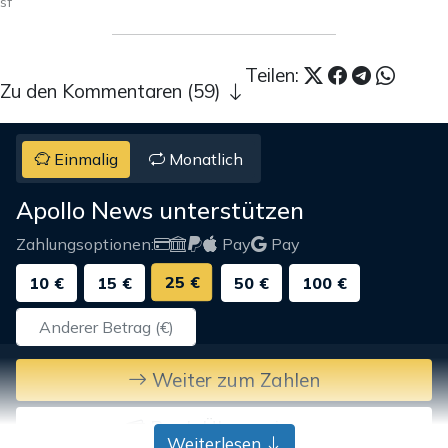
sf
Teilen:
Zu den Kommentaren (59)
Einmalig
Monatlich
Apollo News unterstützen
Zahlungsoptionen:
Pay
Pay
25 €
10 €
15 €
50 €
100 €
Weiter zum Zahlen
Bank-Überweisung
Weiterlesen