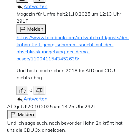
Antworten
Magazin für Unfreiheit
21.10.2025 um 12:13 Uhr
291T
Melden
https://www.facebook.com/afd.watch.afd/posts/der-
kabarettist-georg-schramm-spricht-auf-der-
abschlusskundgebung-der-demo-
ausge/1100411543452638/
Und hatte auch schon 2018 für AfD und CDU
nichts übrig…
0
Antworten
AfD jetzt!
20.10.2025 um 14:25 Uhr
292T
Melden
Und ich sage euch, noch bevor der Hahn 2x kräht hat
uns die CDU 3x angelogen.